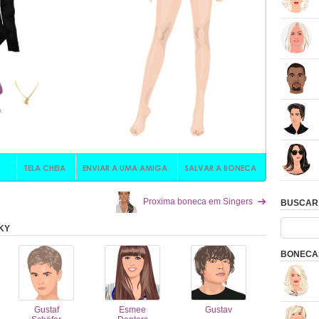
Proxima boneca em Singers
BUSCAR
KY
BONECAS
Gustaf
Esmee
Gustav