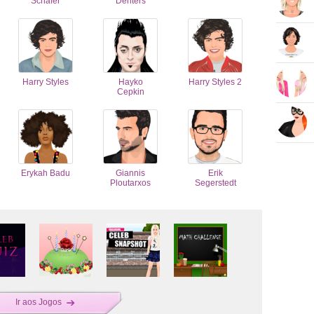
Schäfer
Denters
Harry Styles
Hayko
Harry Styles 2
Cepkin
Erykah Badu
Giannis
Erik
Ploutarxos
Segerstedt
Ir aos Jogos