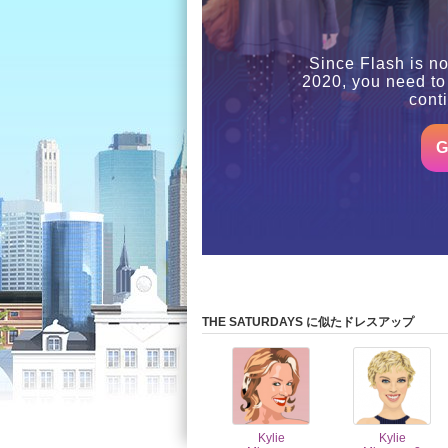
Since Flash is no
2020, you need to
cont
G
THE SATURDAYS に似たドレスアップ
Kylie
Kylie