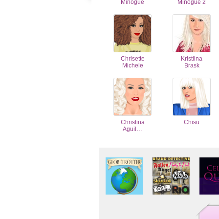
Minogue
Minogue 2
Chrisette
Kristiina
Michele
Brask
Christina
Chisu
Aguil…