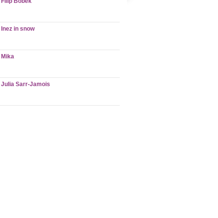
Filip Bobek
Inez in snow
Mika
Julia Sarr-Jamois