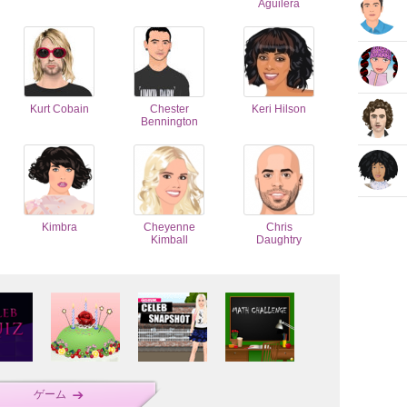
Aguilera
Kurt Cobain
Chester
Keri Hilson
Bennington
Kimbra
Cheyenne
Chris
Kimball
Daughtry
ゲーム