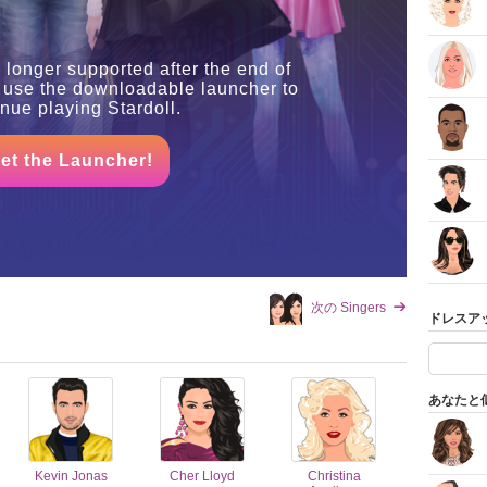
 longer supported after the end of
 use the downloadable launcher to
inue playing Stardoll.
et the Launcher!
次の Singers
ドレスア
あなたと
Kevin Jonas
Cher Lloyd
Christina