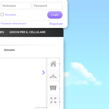
Nickname
Password
Ricordami
Login
Password dimenticata?
Registrati!
MES
GIOCHI PER IL CELLULARE
Annuario