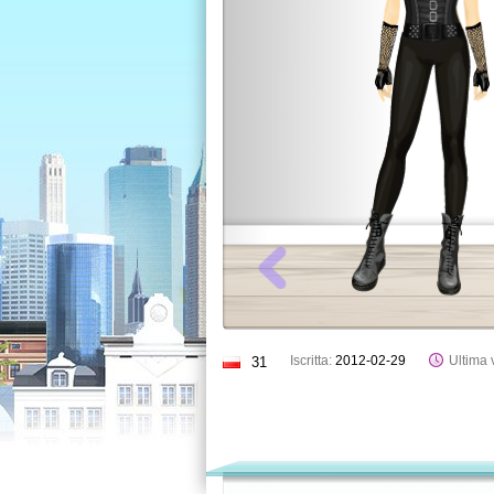
Iscritta:
2012-02-29
Ultima v
31