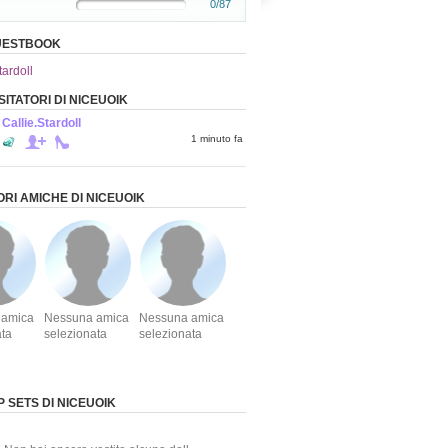
0/87
GUESTBOOK
tardoll
ISITATORI DI NICEUOIK
Callie.Stardoll
1 minuto fa
ORI AMICHE DI NICEUOIK
 amica
Nessuna amica
Nessuna amica
ata
selezionata
selezionata
 SETS DI NICEUOIK