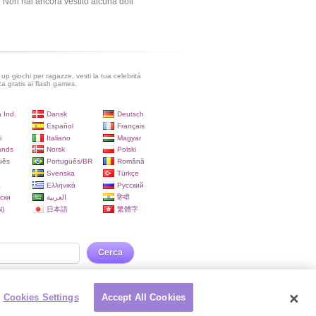
Non hai ancora vestito alcuna doll
up giochi per ragazze, vesti la tua celebritá
ca gratis ai flash games.
 Ind.
Dansk
Deutsch
Español
Français
i
Italiano
Magyar
ands
Norsk
Polski
uês
Português/BR
Română
Svenska
Türkçe
a
Ελληνικά
Русский
ски
العربية
हिन्दी
)
日本語
繁體字
Cerca
Cookies Settings
Accept All Cookies