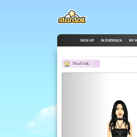
SIGN UP
IN EVIDENZA
MY 
NiceUoik
1