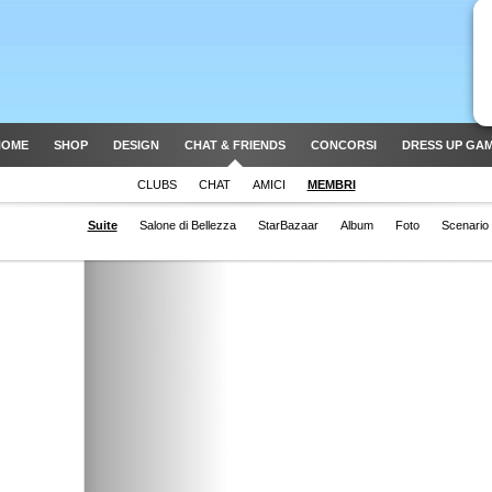
HOME
SHOP
DESIGN
CHAT & FRIENDS
CONCORSI
DRESS UP GA
CLUBS
CHAT
AMICI
MEMBRI
Suite
Salone di Bellezza
StarBazaar
Album
Foto
Scenario