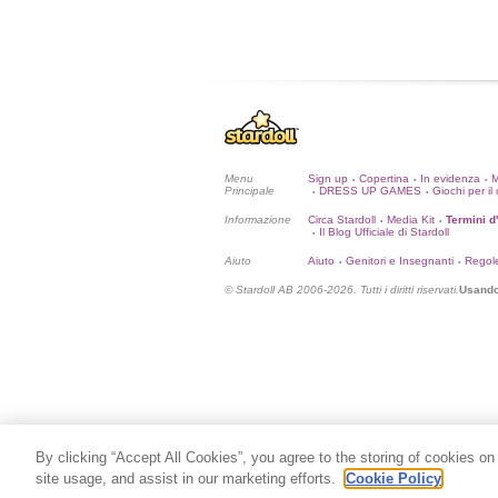
Menu
Sign up
Copertina
In evidenza
•
•
•
Principale
DRESS UP GAMES
Giochi per il 
•
•
Informazione
Circa Stardoll
Media Kit
Termini d
•
•
Il Blog Ufficiale di Stardoll
•
Aiuto
Aiuto
Genitori e Insegnanti
Regol
•
•
© Stardoll AB 2006-2026. Tutti i diritti riservati.
Usando 
By clicking “Accept All Cookies”, you agree to the storing of cookies on
site usage, and assist in our marketing efforts.
Cookie Policy