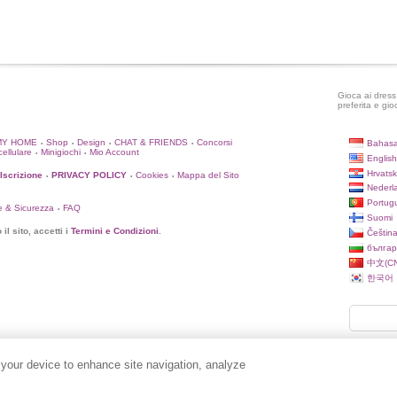
Gioca ai dress 
preferita e gio
MY HOME
Shop
Design
CHAT & FRIENDS
Concorsi
Bahasa
•
•
•
•
cellulare
Minigiochi
Mio Account
•
•
English
Hrvatsk
'Iscrizione
PRIVACY POLICY
Cookies
Mappa del Sito
•
•
•
Nederl
Portug
e & Sicurezza
FAQ
•
Suomi
il sito, accetti i
Termini e Condizioni
.
Češtin
българ
中文(CN
한국어
 your device to enhance site navigation, analyze