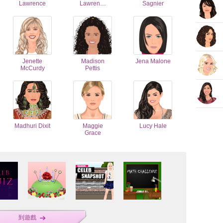
Lawrence
Lawren…
Sagnier
Jenette
Madison
Jena Malone
McCurdy
Pettis
Madhuri Dixit
Maggie
Lucy Hale
Grace
到遊戲