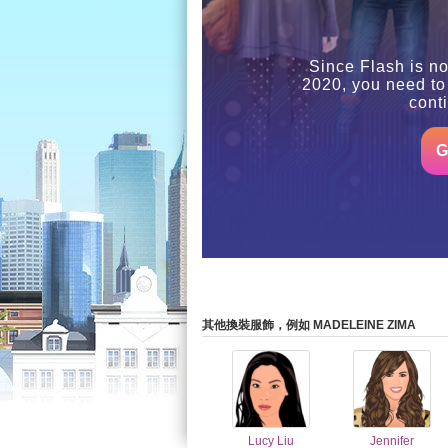
Since Flash is no
2020, you need to
cont
G
其他換裝服飾，例如 MADELEINE ZIMA
Lucy Liu
Jennifer