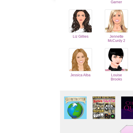
Garner
Liz Gillies
Jennette
McCurdy 2
Jessica Alba
Louise
Brooks