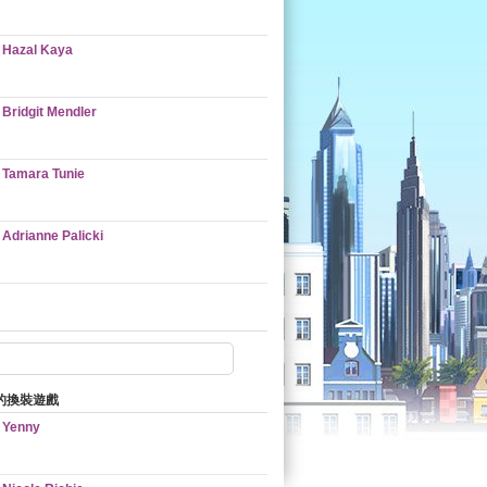
Hazal Kaya
Bridgit Mendler
Tamara Tunie
Adrianne Palicki
的換裝遊戲
Yenny