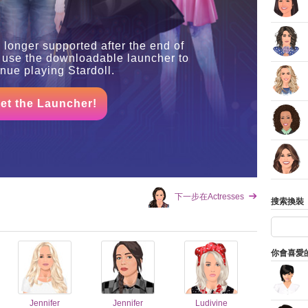
 longer supported after the end of
 use the downloadable launcher to
inue playing Stardoll.
et the Launcher!
下一步在Actresses
搜索換裝
你會喜愛
Jennifer
Jennifer
Ludivine