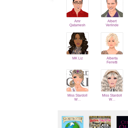
Amr
Albert
Qatamesh
Verlinde
MK Liz
Alberta
Ferretti
Miss Stardoll
Miss Stardoll
W…
W…