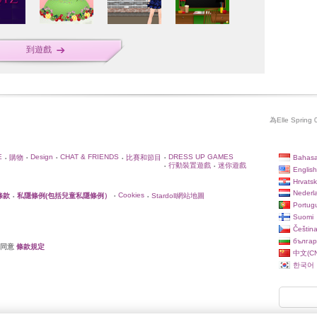
到遊戲
為Elle Spri
E
Design
CHAT & FRIENDS
DRESS UP GAMES
Bahasa
購物
比賽和節目
•
•
•
•
•
行動裝置遊戲
迷你遊戲
•
•
English
Hrvatsk
Nederl
Cookies
條款
私隱條例(包括兒童私隱條例）
Stardoll網站地圖
•
•
•
Portug
Suomi
Češtin
българ
你同意
條款規定
中文(CN
한국어