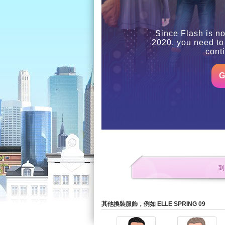
Since Flash is no
2020, you need to
cont
G
到
其他換裝服飾，例如 ELLE SPRING 09