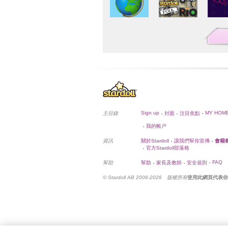
Sign up
MY HOM
主目錄
封面
注目焦點
•
•
•
我的帳户
•
資訊
關於Stardoll
讓我們幫你宣傳
會籍
•
•
官方Stardoll部落格
•
FAQ
幫助
幫助
家長及教師
安全規則
•
•
•
© Stardoll AB 2006-2026 版權所有
使用此網頁代表