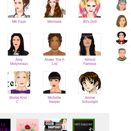
MK Faye
Mermaid
80's Doll
Amy
Alister The A
Almost
Molyneaux
List
Famous
Mortal Kiss -
Michelle
Anime
C…
Harper
Schoolgirl