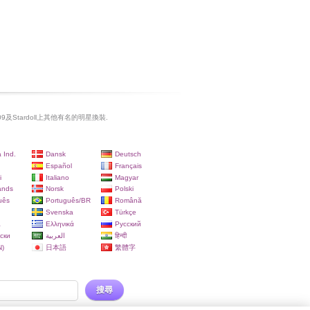
ng 09及Stardoll上其他有名的明星換裝.
 Ind.
Dansk
Deutsch
Español
Français
i
Italiano
Magyar
ands
Norsk
Polski
uês
Português/BR
Română
Svenska
Türkçe
a
Ελληνικά
Русский
ски
العربية
हिन्दी
)
日本語
繁體字
搜尋