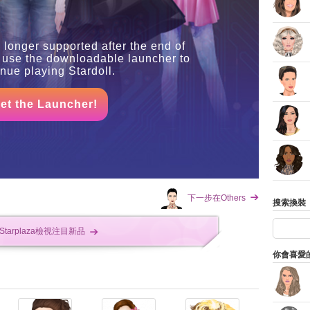
 longer supported after the end of
 use the downloadable launcher to
inue playing Stardoll.
et the Launcher!
下一步在Others
搜索換裝
Starplaza檢視注目新品
你會喜愛