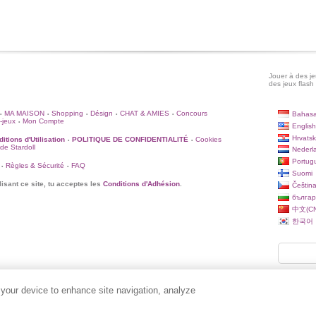
Jouer à des jeu
des jeux flash 
MA MAISON
Shopping
Désign
CHAT & AMIES
Concours
Bahasa
•
•
•
•
•
-jeux
Mon Compte
•
English
Hrvatsk
itions d'Utilisation
POLITIQUE DE CONFIDENTIALITÉ
Cookies
•
•
 de Stardoll
Nederl
Portug
Règles & Sécurité
FAQ
•
•
Suomi
lisant ce site, tu acceptes les
Conditions d'Adhésion
.
Češtin
българ
中文(CN
한국어
 your device to enhance site navigation, analyze