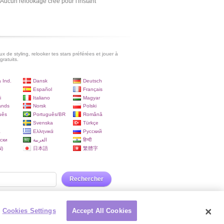
Aucun relookage créé pour l'instant
x de styling, relooker tes stars préférées et jouer à
gratuits.
 Ind.
Dansk
Deutsch
Español
Français
i
Italiano
Magyar
ands
Norsk
Polski
uês
Português/BR
Română
Svenska
Türkçe
a
Ελληνικά
Русский
ски
العربية
हिन्दी
)
日本語
繁體字
Rechercher
Cookies Settings
Accept All Cookies