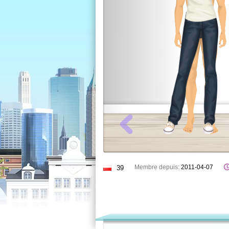
Membre depuis:
2011-04-07
39