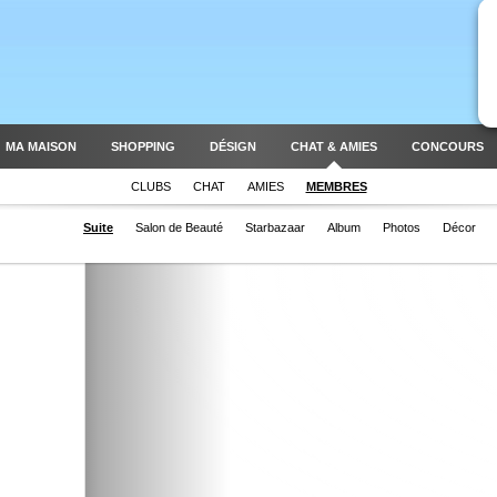
MA MAISON
SHOPPING
DÉSIGN
CHAT & AMIES
CONCOURS
CLUBS
CHAT
AMIES
MEMBRES
Suite
Salon de Beauté
Starbazaar
Album
Photos
Décor