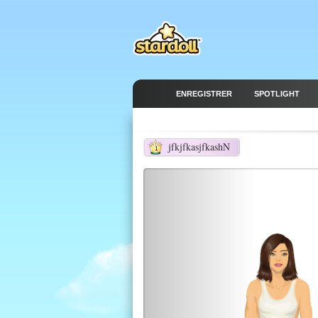
ENREGISTRER
SPOTLIGHT
jfkjfkasjfkashN
1