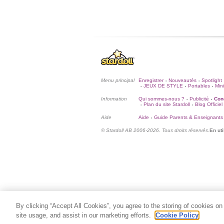
Menu principal
Enregistrer
Nouveautés
Spotlight
•
•
JEUX DE STYLE
Portables
Mini
•
•
•
Information
Qui sommes-nous ?
Publicité
Cond
•
•
Plan du site Stardoll
Blog Officiel
•
•
Aide
Aide
Guide Parents & Enseignants
•
© Stardoll AB 2006-2026. Tous droits réservés.
En uti
By clicking “Accept All Cookies”, you agree to the storing of cookies on
site usage, and assist in our marketing efforts.
Cookie Policy