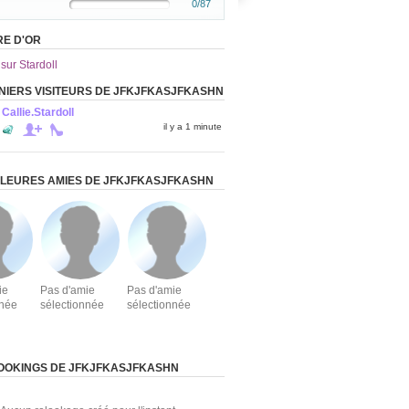
0/87
RE D'OR
 sur Stardoll
NIERS VISITEURS DE JFKJFKASJFKASHN
Callie.Stardoll
il y a 1 minute
LLEURES AMIES DE JFKJFKASJFKASHN
ie
Pas d'amie
Pas d'amie
nnée
sélectionnée
sélectionnée
OOKINGS DE JFKJFKASJFKASHN