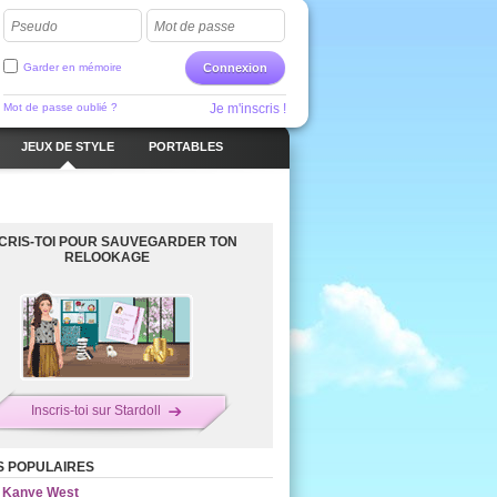
Pseudo
Mot de passe
Garder en mémoire
Connexion
Mot de passe oublié ?
Je m'inscris !
JEUX DE STYLE
PORTABLES
SCRIS-TOI POUR SAUVEGARDER TON
RELOOKAGE
Inscris-toi sur Stardoll
S POPULAIRES
Kanye West