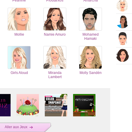
Pearline
Ploutarxos
Amarcha
Mollie
Namie Amuro
Mohamed
Hamaki
Girls Aloud
Miranda
Molly Sandén
Lambert
Aller aux Jeux