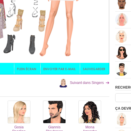
Suivant dans Singers
RECHER
ÇA DEVR
Gosia
Giannis
Mona