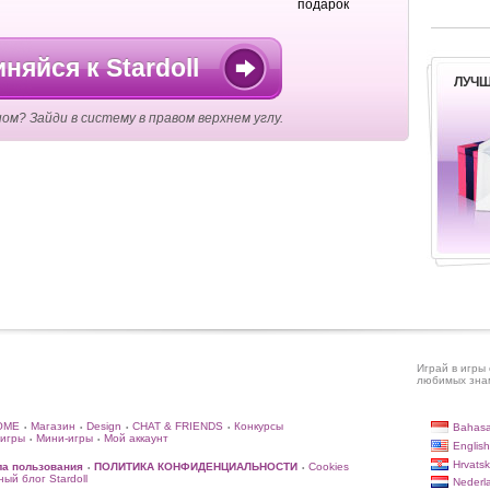
подарок
няйся к Stardoll
ЛУЧШ
ом? Зайди в систему в правом верхнем углу.
Играй в игры 
любимых знам
OME
Магазин
Design
CHAT & FRIENDS
Конкурсы
Bahasa
•
•
•
•
игры
Мини-игры
Мой аккаунт
•
•
English
Hrvatsk
ла пользования
ПОЛИТИКА КОНФИДЕНЦИАЛЬНОСТИ
Cookies
•
•
ый блог Stardoll
Nederl