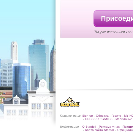
Присоеди
Ты уже являешься член
Главное меню
Sign up
Обложка
Горячо
MY H
•
•
•
DRESS UP GAMES
Мобильные 
•
•
Информация
О Stardoll
Реклама у нас
Прави
•
•
Карта сайта Stardoll
Официальн
•
•