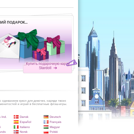
ИЙ ПОДАРОК...
Купить подарочную карту
Stardoll
с одеванием кукол для девочек, наряди твоих
енитостей и играй в бесплатные флэш-игры.
 Ind.
Dansk
Deutsch
Español
Français
i
Italiano
Magyar
ands
Norsk
Polski