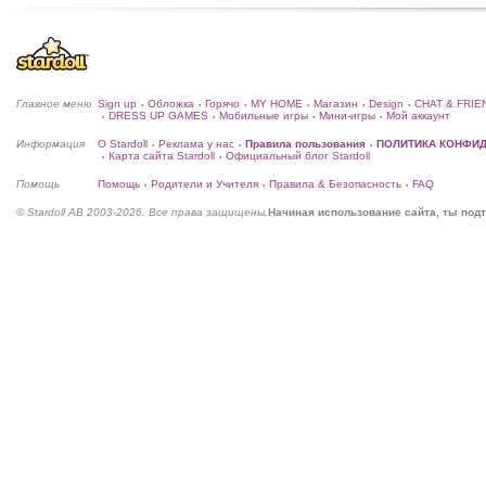
Главное меню
Sign up
Обложка
Горячо
MY HOME
Магазин
Design
CHAT & FRIE
•
•
•
•
•
•
DRESS UP GAMES
Мобильные игры
Мини-игры
Мой аккаунт
•
•
•
•
Информация
О Stardoll
Реклама у нас
Правила пользования
ПОЛИТИКА КОНФИ
•
•
•
Карта сайта Stardoll
Официальный блог Stardoll
•
•
Помощь
Помощь
Родители и Учителя
Правила & Безопасность
FAQ
•
•
•
© Stardoll AB 2003-2026. Все права защищены.
Начиная использование сайта, ты по