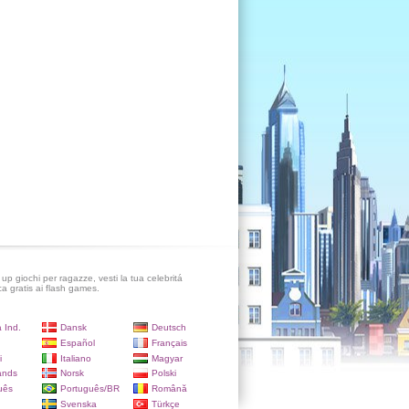
up giochi per ragazze, vesti la tua celebritá
ca gratis ai flash games.
 Ind.
Dansk
Deutsch
Español
Français
i
Italiano
Magyar
ands
Norsk
Polski
uês
Português/BR
Română
Svenska
Türkçe