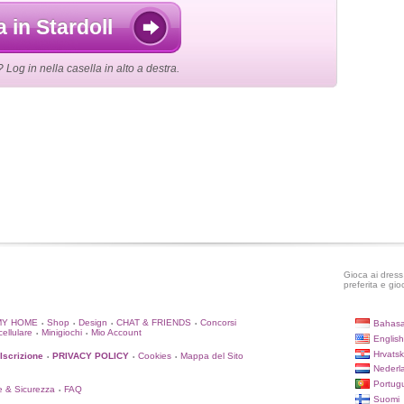
a in Stardoll
og in nella casella in alto a destra.
Gioca ai dress 
preferita e gio
MY HOME
Shop
Design
CHAT & FRIENDS
Concorsi
Bahasa
•
•
•
•
cellulare
Minigiochi
Mio Account
•
•
English
Hrvatsk
'Iscrizione
PRIVACY POLICY
Cookies
Mappa del Sito
•
•
•
Nederl
Portug
e & Sicurezza
FAQ
•
Suomi