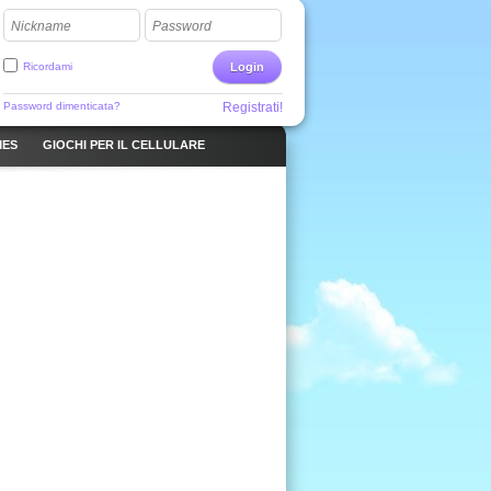
Nickname
Password
Ricordami
Login
Password dimenticata?
Registrati!
MES
GIOCHI PER IL CELLULARE