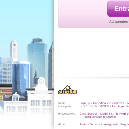
Entr
Giá membro? L
Menu
Sign up
Copertina
In evidenza
•
•
•
Principale
DRESS UP GAMES
Giochi per il 
•
•
Informazione
Circa Stardoll
Media Kit
Termini d
•
•
Il Blog Ufficiale di Stardoll
•
Aiuto
Aiuto
Genitori e Insegnanti
Regol
•
•