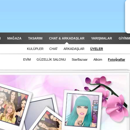
M
MAĞAZA
TASARIM
CHAT & ARKADAŞLAR
YARIŞMALAR
GİYİN
KULÜPLER
CHAT
ARKADAŞLAR
ÜYELER
EVİM
GÜZELLİK SALONU
StarBazaar
Albüm
Fotoğraflar