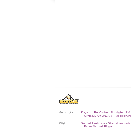
Ana sayfa
Kayıt ol
En Yeniler
Spotlight
EV
•
•
•
GİYİNME OYUNLARI
Mobil oyunl
•
•
Bilgi
Stardoll Hakkında
Bize reklam verin
•
Resmi Stardoll Blogu
•