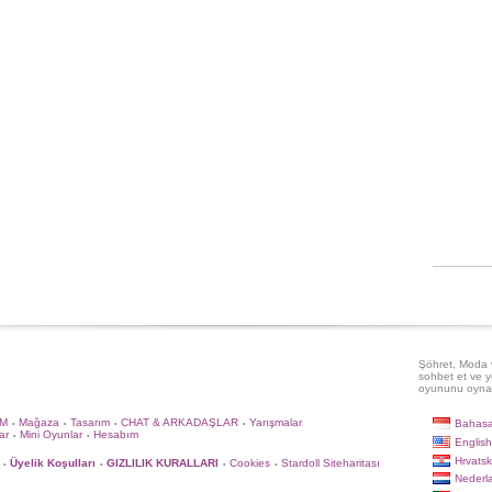
Şöhret, Moda v
sohbet et ve y
oyununu oyna
İM
Mağaza
Tasarım
CHAT & ARKADAŞLAR
Yarışmalar
Bahasa
•
•
•
•
ar
Mini Oyunlar
Hesabım
•
•
English
Hrvatsk
Üyelik Koşulları
GIZLILIK KURALLARI
Cookies
Stardoll Siteharitası
•
•
•
•
Nederl