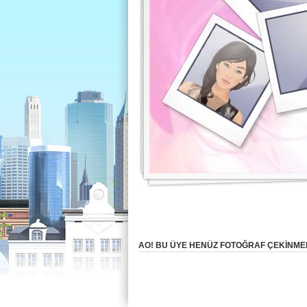
AO! BU ÜYE HENÜZ FOTOĞRAF ÇEKINMEM