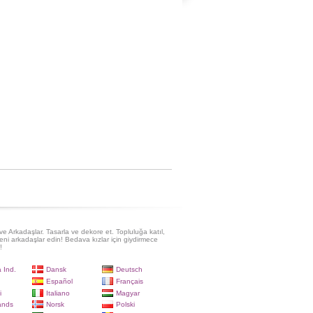
e Arkadaşlar. Tasarla ve dekore et. Topluluğa katıl,
eni arkadaşlar edin! Bedava kızlar için giydirmece
!
 Ind.
Dansk
Deutsch
Español
Français
i
Italiano
Magyar
ands
Norsk
Polski