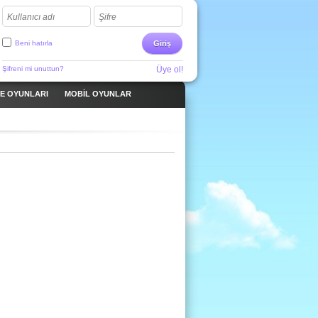
Kullanıcı adı
Şifre
Beni hatırla
Giriş
Şifreni mi unuttun?
Üye ol!
ME OYUNLARI
MOBIL OYUNLAR