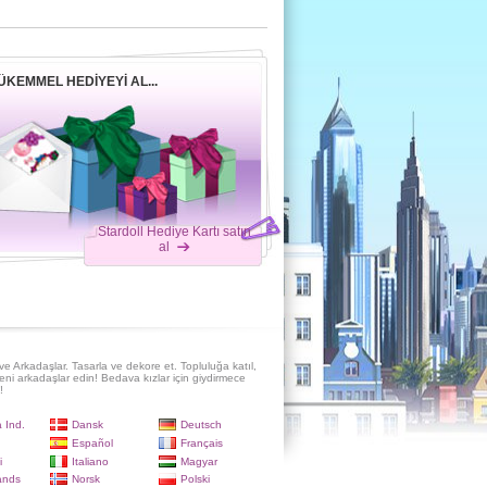
ÜKEMMEL HEDIYEYI AL...
Stardoll Hediye Kartı satın
al
e Arkadaşlar. Tasarla ve dekore et. Topluluğa katıl,
eni arkadaşlar edin! Bedava kızlar için giydirmece
!
 Ind.
Dansk
Deutsch
Español
Français
i
Italiano
Magyar
ands
Norsk
Polski