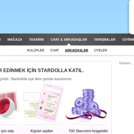
M
MAĞAZA
TASARIM
CHAT & ARKADAŞLAR
YARIŞMALAR
GİYİN
KULÜPLER
CHAT
ARKADAŞLAR
ÜYELER
Reklam
 EDİNMEK İÇİN STARDOLLA KATIL.
çindir: Stardollda üye iken şunları kazanırsın:
için oda
Kişisel sayfan
700 Starcoins hoşgeldin