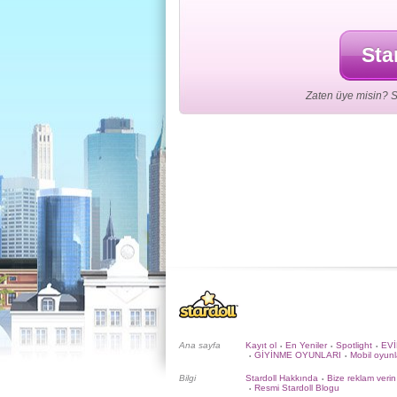
Sta
Zaten üye misin? S
Ana sayfa
Kayıt ol
En Yeniler
Spotlight
EV
•
•
•
GİYİNME OYUNLARI
Mobil oyunl
•
•
Bilgi
Stardoll Hakkında
Bize reklam verin
•
Resmi Stardoll Blogu
•