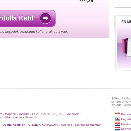
hediyesi
rdolla Katıl
EN M
ağ köşedeki kutucuğu kullanarak giriş yap.
Şöhret, Moda v
sohbet et ve y
oyununu oyna
İM
Mağaza
Tasarım
CHAT & ARKADAŞLAR
Yarışmalar
Bahasa
•
•
•
•
ar
Mini Oyunlar
Hesabım
•
•
English
Hrvatsk
Üyelik Koşulları
GIZLILIK KURALLARI
Cookies
Stardoll Siteharitası
•
•
•
•
Nederl