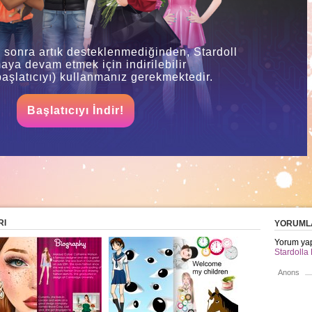
 sonra artık desteklenmediğinden, Stardoll
ya devam etmek için indirilebilir
aşlatıcıyı) kullanmanız gerekmektedir.
Başlatıcıyı İndir!
RI
YORUML
Yorum yap
Stardolla 
Anons