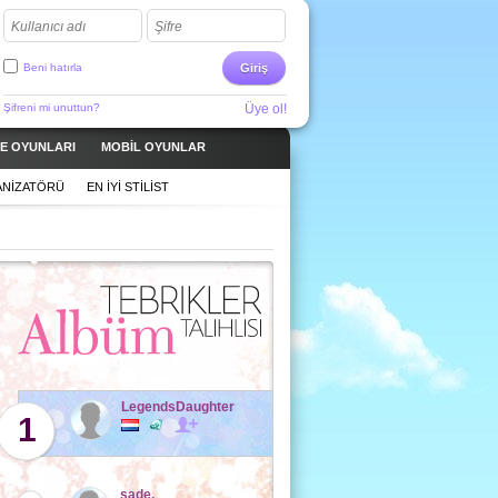
Kullanıcı adı
Şifre
Beni hatırla
Giriş
Şifreni mi unuttun?
Üye ol!
ME OYUNLARI
MOBIL OYUNLAR
ANIZATÖRÜ
EN IYI STILIST
LegendsDaughter
1
sade.