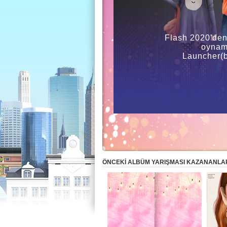
Flash 2020'den
oynama
Launcher(b
ÖNCEKI ALBÜM YARIŞMASI KAZANANLA