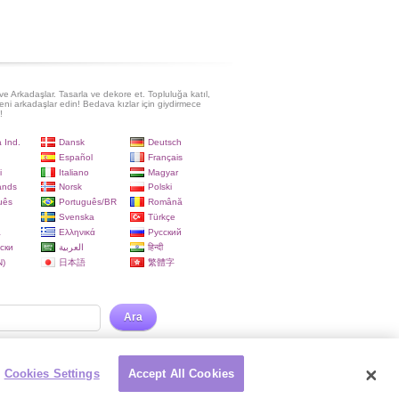
e Arkadaşlar. Tasarla ve dekore et. Topluluğa katıl,
eni arkadaşlar edin! Bedava kızlar için giydirmece
!
 Ind.
Dansk
Deutsch
Español
Français
i
Italiano
Magyar
ands
Norsk
Polski
uês
Português/BR
Română
Svenska
Türkçe
a
Ελληνικά
Русский
ски
العربية
हिन्दी
)
日本語
繁體字
Ara
Cookies Settings
Accept All Cookies