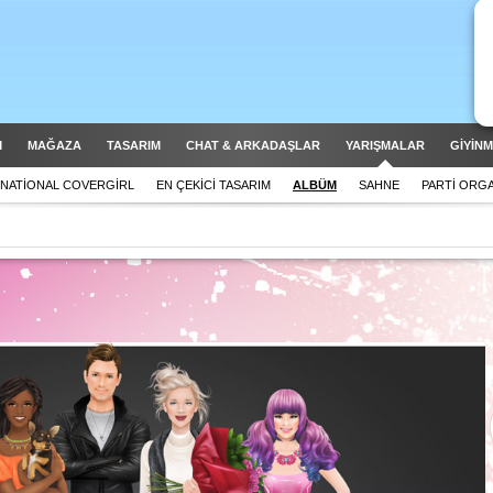
M
MAĞAZA
TASARIM
CHAT & ARKADAŞLAR
YARIŞMALAR
GİYİN
NATIONAL COVERGIRL
EN ÇEKICI TASARIM
ALBÜM
SAHNE
PARTI ORG