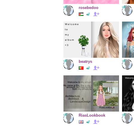
rosebedoo
beatrys
RiasLookbook