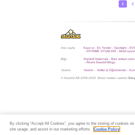
1
2
Ana sayfa
Kayıt ol
En Yeniler
Spotlight
EV
•
•
•
GİYİNME OYUNLARI
Mobil oyunl
•
•
Bilgi
Stardoll Hakkında
Bize reklam verin
•
Resmi Stardoll Blogu
•
Yardım
Yardım
Veliler & Öğretmenler
Kura
•
•
© Stardoll AB 2006-2026. Bütün hakları saklıdır.
Site
By clicking “Accept All Cookies”, you agree to the storing of cookies on
site usage, and assist in our marketing efforts.
Cookie Policy