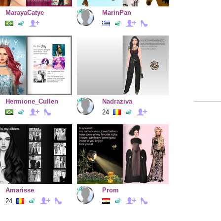
MarayaCatye
MarinPan
Hermione_Cullen
Nadraziva
24
Amarisse
Prom
24