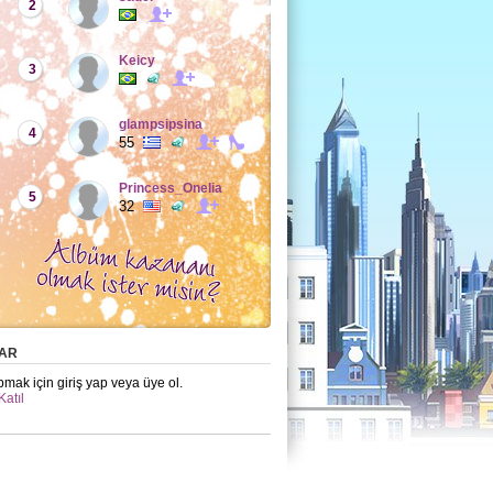
2
Keicy
3
glampsipsina
4
55
Princess_Onelia
5
32
AR
mak için giriş yap veya üye ol.
Katıl