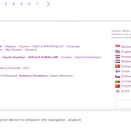
3
4
5
6
7
Şöhret, Moda v
sohbet et ve y
oyununu oyna
İM
Mağaza
Tasarım
CHAT & ARKADAŞLAR
Yarışmalar
Bahasa
•
•
•
•
ar
Mini Oyunlar
Hesabım
•
•
English
Hrvatsk
Üyelik Koşulları
GIZLILIK KURALLARI
Cookies
Stardoll Siteharitası
•
•
•
•
Nederl
Portug
llar & Güvenlik
SSS
•
Suomi
yi kullanarak,
Kullanıcı Kurallarını
, kabul ediyorsun.
Češtin
българ
中文(CN
한국어
 your device to enhance site navigation, analyze