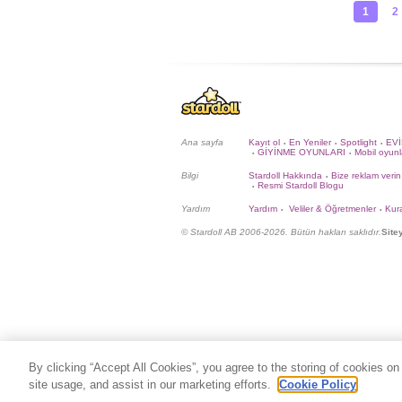
1
2
Ana sayfa
Kayıt ol
En Yeniler
Spotlight
EV
•
•
•
GİYİNME OYUNLARI
Mobil oyunl
•
•
Bilgi
Stardoll Hakkında
Bize reklam verin
•
Resmi Stardoll Blogu
•
Yardım
Yardım
Veliler & Öğretmenler
Kura
•
•
© Stardoll AB 2006-2026. Bütün hakları saklıdır.
Site
By clicking “Accept All Cookies”, you agree to the storing of cookies on
site usage, and assist in our marketing efforts.
Cookie Policy