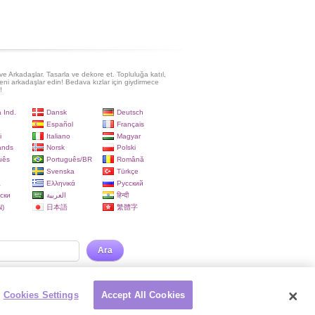
e Arkadaşlar. Tasarla ve dekore et. Topluluğa katıl,
eni arkadaşlar edin! Bedava kızlar için giydirmece
!
 Ind.
Dansk
Deutsch
Español
Français
i
Italiano
Magyar
ands
Norsk
Polski
uês
Português/BR
Română
Svenska
Türkçe
a
Ελληνικά
Русский
ски
العربية
हिन्दी
)
日本語
繁體字
Ara
Cookies Settings
Accept All Cookies