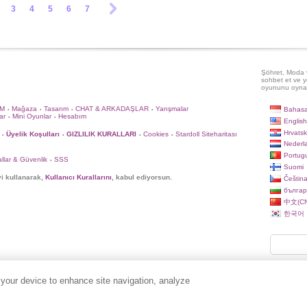
3
4
5
6
7
Şöhret, Moda v
sohbet et ve y
oyununu oyna
İM
Mağaza
Tasarım
CHAT & ARKADAŞLAR
Yarışmalar
Bahasa
•
•
•
•
ar
Mini Oyunlar
Hesabım
•
•
English
Hrvatsk
Üyelik Koşulları
GIZLILIK KURALLARI
Cookies
Stardoll Siteharitası
•
•
•
•
Nederl
Portug
llar & Güvenlik
SSS
•
Suomi
yi kullanarak,
Kullanıcı Kurallarını
, kabul ediyorsun.
Češtin
българ
中文(CN
한국어
 your device to enhance site navigation, analyze