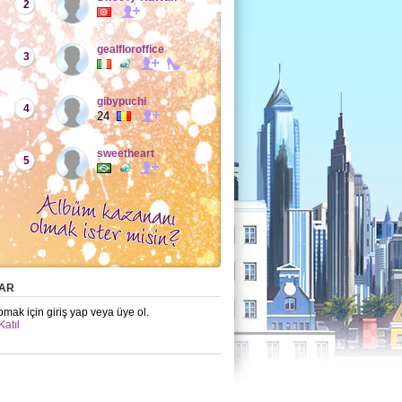
2
gealfloroffice
3
gibypuchi
4
24
sweetheart
5
AR
mak için giriş yap veya üye ol.
Katıl