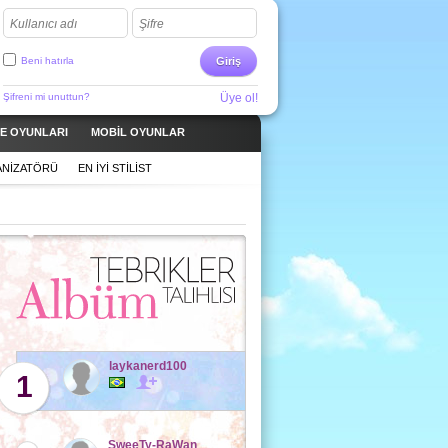
Kullanıcı adı
Şifre
Beni hatırla
Giriş
Şifreni mi unuttun?
Üye ol!
ME OYUNLARI
MOBIL OYUNLAR
ANIZATÖRÜ
EN IYI STILIST
laykanerd100
1
SweeTy-RaWan