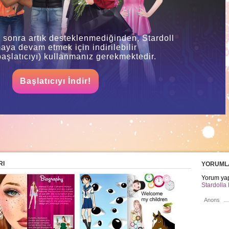
 sonra artık desteklenmediğinden, Stardoll
ya devam etmek için indirilebilir
aşlatıcıyı) kullanmanız gerekmektedir.
Başlatıcıyı İndir!
RI
YORUML
Yorum yap
Stardolla 
Anons