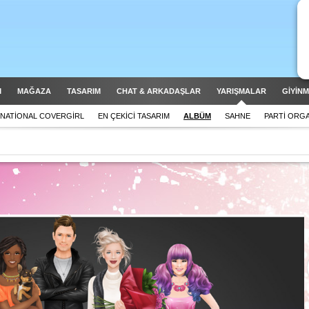
M
MAĞAZA
TASARIM
CHAT & ARKADAŞLAR
YARIŞMALAR
GİYİN
NATIONAL COVERGIRL
EN ÇEKICI TASARIM
ALBÜM
SAHNE
PARTI ORG