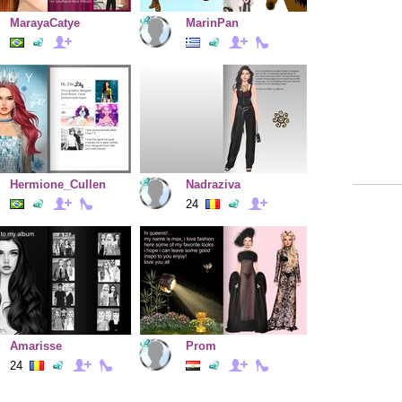
MarayaCatye
MarinPan
Hermione_Cullen
Nadraziva
24
Amarisse
Prom
24