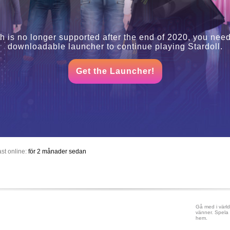
h is no longer supported after the end of 2020, you need
downloadable launcher to continue playing Stardoll.
Get the Launcher!
st online:
för 2 månader sedan
Gå med i värld
vänner. Spela 
hem.