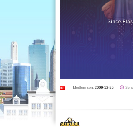
Since Flas
Medlem sen:
2009-12-25
Sena