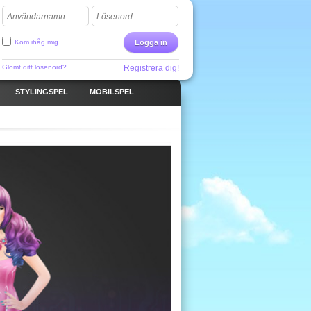
Användarnamn
Lösenord
Kom ihåg mig
Logga in
Glömt ditt lösenord?
Registrera dig!
STYLINGSPEL
MOBILSPEL