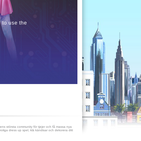
 to use the
ens största community för tjejer och få massa nya
roliga dress up spel, klä kändisar och dekorera ditt