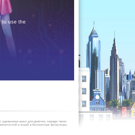
 to use the
с одеванием кукол для девочек, наряди твоих
енитостей и играй в бесплатные флэш-игры.