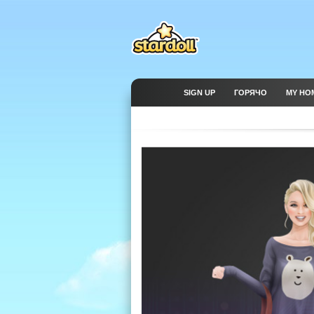
SIGN UP
ГОРЯЧО
MY HO