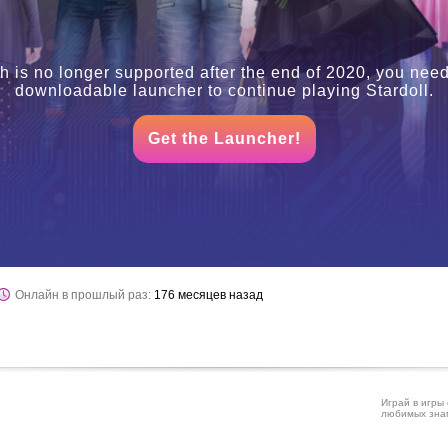
h is no longer supported after the end of 2020, you need
downloadable launcher to continue playing Stardoll.
Get the Launcher!
Онлайн в прошлый раз:
176 месяцев назад
Играй в игры 
любимых знам