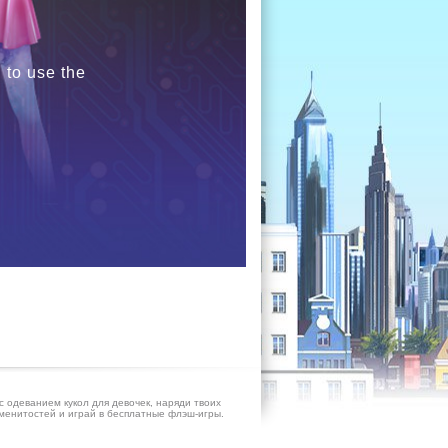
 to use the
с одеванием кукол для девочек, наряди твоих
енитостей и играй в бесплатные флэш-игры.