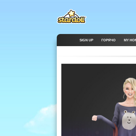
SIGN UP
ГОРЯЧО
MY HO