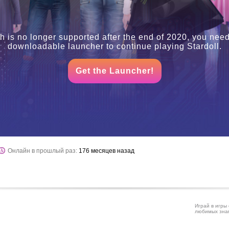
h is no longer supported after the end of 2020, you need
downloadable launcher to continue playing Stardoll.
Get the Launcher!
Онлайн в прошлый раз:
176 месяцев назад
Играй в игры 
любимых знам