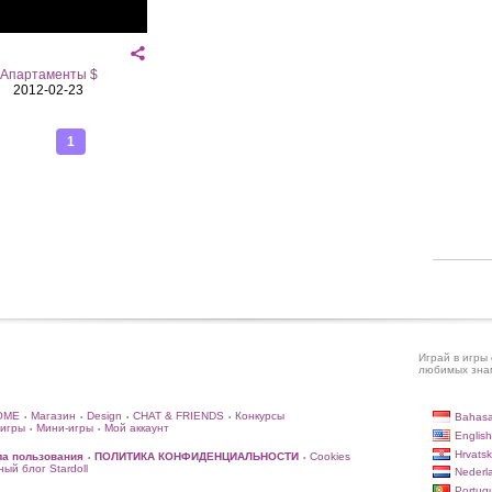
Апартаменты $
2012-02-23
1
Играй в игры 
любимых знам
OME
Магазин
Design
CHAT & FRIENDS
Конкурсы
Bahasa
•
•
•
•
игры
Мини-игры
Мой аккаунт
•
•
English
Hrvatsk
ла пользования
ПОЛИТИКА КОНФИДЕНЦИАЛЬНОСТИ
Cookies
•
•
ый блог Stardoll
Nederl
Portug