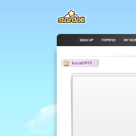
SIGN UP
ГОРЯЧО
MY HO
kociak9919
2