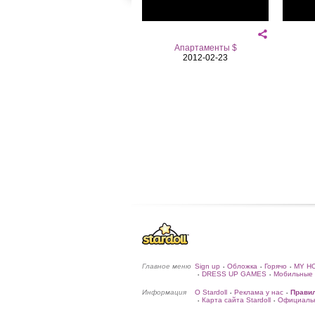
Апартаменты $
2012-02-23
Главное меню
Sign up
Обложка
Горячо
MY H
•
•
•
DRESS UP GAMES
Мобильные 
•
•
Информация
О Stardoll
Реклама у нас
Прави
•
•
Карта сайта Stardoll
Официальн
•
•