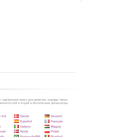
с одеванием кукол для девочек, наряди твоих
енитостей и играй в бесплатные флэш-игры.
 Ind.
Dansk
Deutsch
Español
Français
i
Italiano
Magyar
ands
Norsk
Polski
uês
Português/BR
Română