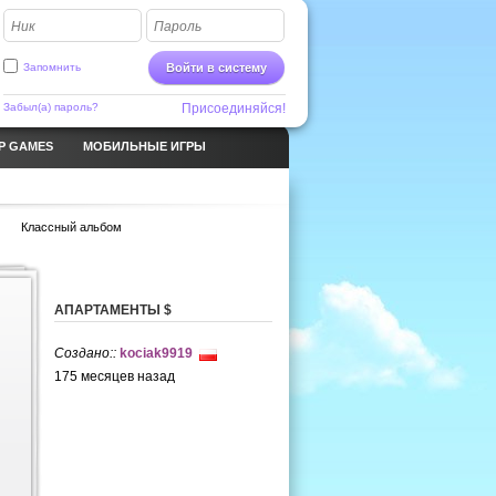
Ник
Пароль
Запомнить
Войти в систему
Забыл(а) пароль?
Присоединяйся!
P GAMES
МОБИЛЬНЫЕ ИГРЫ
Классный альбом
АПАРТАМЕНТЫ $
Создано::
kociak9919
175 месяцев назад