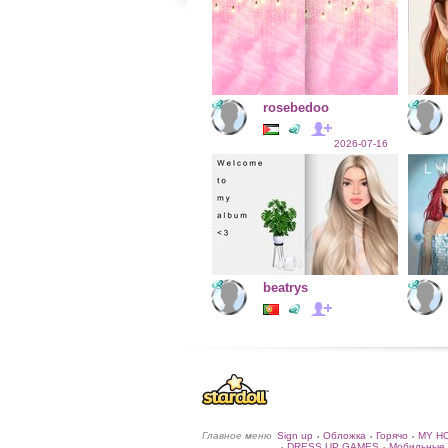
rosebedoo
2026-07-16
beatrys
Главное меню
Sign up
Обложка
Горячо
MY H
•
•
•
DRESS UP GAMES
Мобильные 
•
•