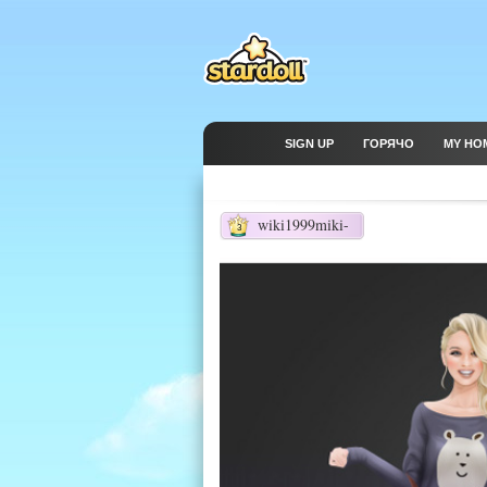
SIGN UP
ГОРЯЧО
MY HO
wiki1999miki-
3