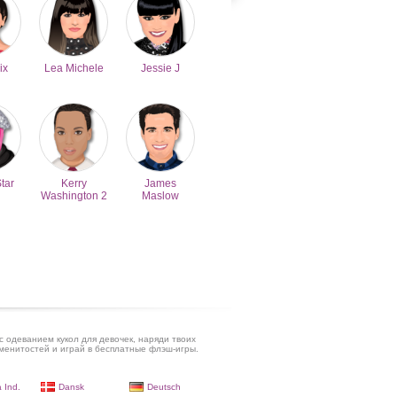
ix
Lea Michele
Jessie J
Star
Kerry
James
Washington 2
Maslow
с одеванием кукол для девочек, наряди твоих
енитостей и играй в бесплатные флэш-игры.
 Ind.
Dansk
Deutsch