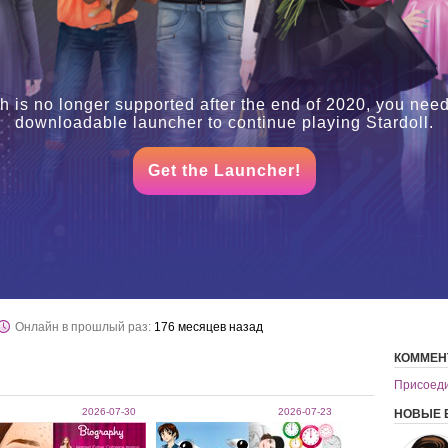
h is no longer supported after the end of 2020, you need
downloadable launcher to continue playing Stardoll.
Get the Launcher!
Онлайн в прошлый раз:
176 месяцев назад
КОММЕН
Присоедин
2026-07-30
2026-07-23
НОВЫЕ 