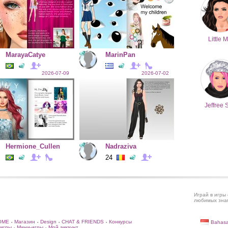
Little M
MarayaCatye
MarinPan
2026-07-09
2026-07-02
Jeffree 
Hermione_Cullen
Nadraziva
24
Играй в игры 
любимых знам
OME
Магазин
Design
CHAT & FRIENDS
Конкурсы
Bahasa
•
•
•
•
игры
Мини-игры
Мой аккаунт
•
•