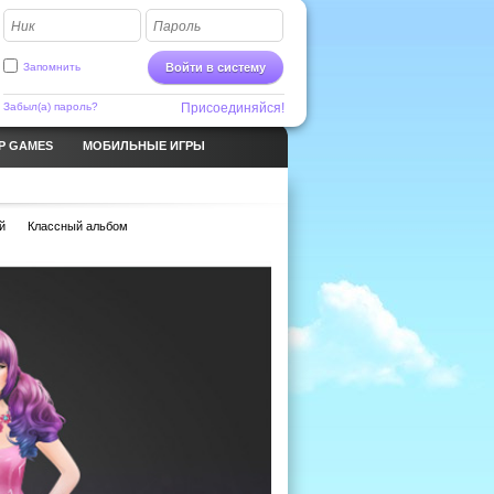
Ник
Пароль
Запомнить
Войти в систему
Забыл(а) пароль?
Присоединяйся!
P GAMES
МОБИЛЬНЫЕ ИГРЫ
й
Классный альбом