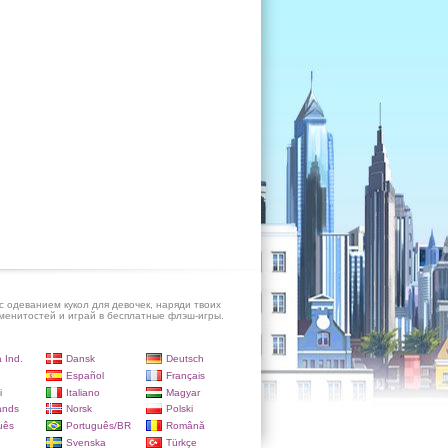
с одеванием кукол для девочек, наряди твоих
енитостей и играй в бесплатные флэш-игры.
 Ind.
Dansk
Deutsch
Español
Français
i
Italiano
Magyar
ands
Norsk
Polski
uês
Português/BR
Română
Svenska
Türkçe