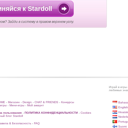
няйся к Stardoll
ом? Зайди в систему в правом верхнем углу.
Играй в игры 
любимых знам
OME
Магазин
Design
CHAT & FRIENDS
Конкурсы
Bahasa
•
•
•
•
игры
Мини-игры
Мой аккаунт
•
•
English
Hrvatsk
ла пользования
ПОЛИТИКА КОНФИДЕНЦИАЛЬНОСТИ
Cookies
•
•
ый блог Stardoll
Nederl
Portug
авила & Безопасность
FAQ
•
Suomi