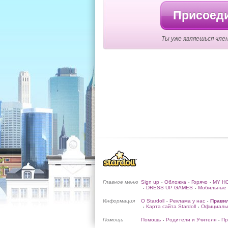
Присоеди
Ты уже являешься член
Главное меню
Sign up
Обложка
Горячо
MY H
•
•
•
DRESS UP GAMES
Мобильные 
•
•
Информация
О Stardoll
Реклама у нас
Прави
•
•
Карта сайта Stardoll
Официальн
•
•
Помощь
Помощь
Родители и Учителя
Пр
•
•