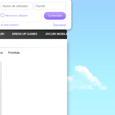
Nume de utilizator
Parolă
Memorare utilizator
Conectare
Ai uitat parola?
Înscriere!
URI
DRESS UP GAMES
JOCURI MOBILE
or
Portofoliu