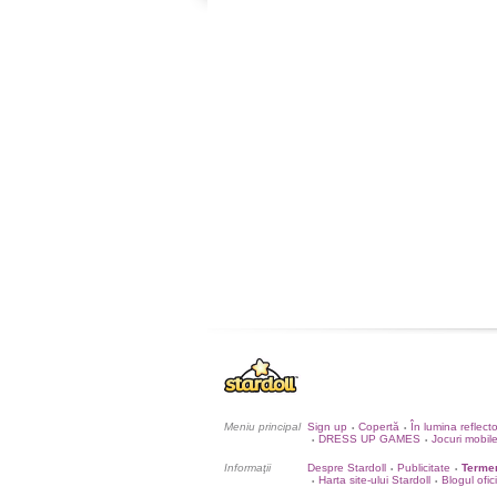
Meniu principal
Sign up
Copertă
În lumina reflect
•
•
DRESS UP GAMES
Jocuri mobil
•
•
Informaţii
Despre Stardoll
Publicitate
Termen
•
•
Harta site-ului Stardoll
Blogul ofic
•
•