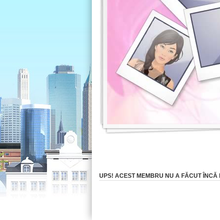
UPS! ACEST MEMBRU NU A FĂCUT ÎNCĂ NI