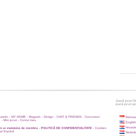
Joacă jocuri D
joacă jocuri gr
oarelor
MY HOME
Magazin
Design
CHAT & FRIENDS
Concursuri
Bahasa
•
•
•
•
•
e
Mini jocuri
Contul meu
•
•
English
Hrvatsk
i ai statutului de membru
POLITICĂ DE CONFIDENȚIALITATE
Cookies
•
•
ial Stardoll
Nederl