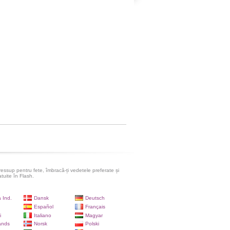
ressup pentru fete, îmbracă-ți vedetele preferate și
atuite în Flash.
 Ind.
Dansk
Deutsch
Español
Français
i
Italiano
Magyar
ands
Norsk
Polski