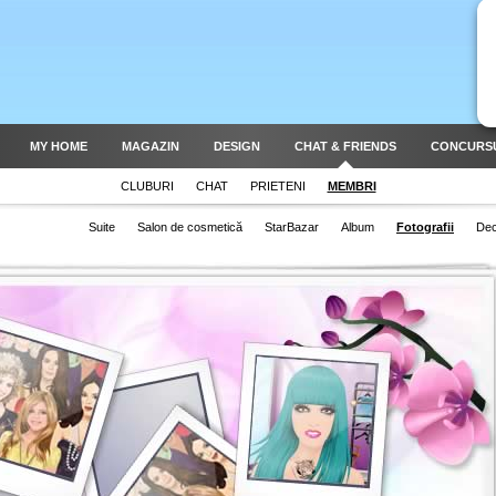
MY HOME
MAGAZIN
DESIGN
CHAT & FRIENDS
CONCURS
CLUBURI
CHAT
PRIETENI
MEMBRI
Suite
Salon de cosmetică
StarBazar
Album
Fotografii
Dec