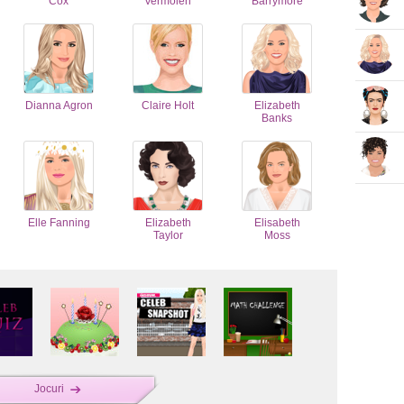
Cox
Vermolen
Barrymore
Dianna Agron
Claire Holt
Elizabeth
Banks
Elle Fanning
Elizabeth
Elisabeth
Taylor
Moss
Jocuri