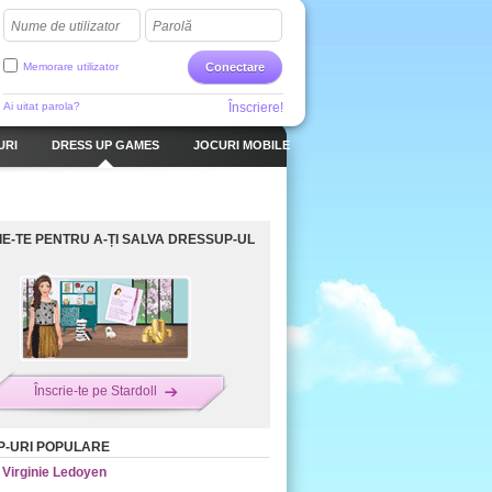
Nume de utilizator
Parolă
Memorare utilizator
Conectare
Ai uitat parola?
Înscriere!
URI
DRESS UP GAMES
JOCURI MOBILE
IE-TE PENTRU A-ȚI SALVA DRESSUP-UL
Înscrie-te pe Stardoll
-URI POPULARE
Virginie Ledoyen