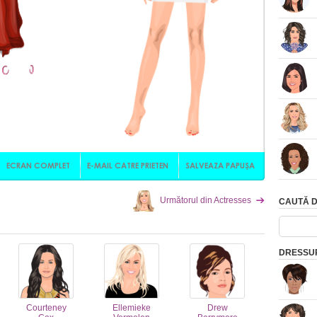
Următorul din Actresses
CAUTĂ D
DRESSUP
Courteney
Ellemieke
Drew