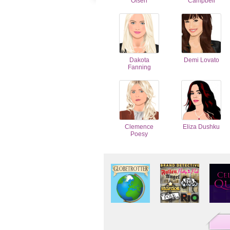
Olsen
Campbell
Dakota
Demi Lovato
Fanning
Clemence
Eliza Dushku
Poesy