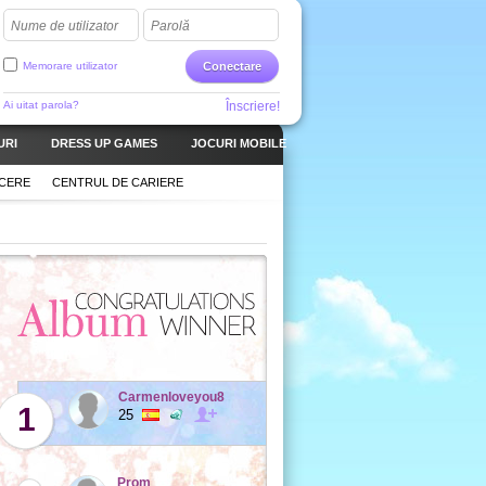
Nume de utilizator
Parolă
Memorare utilizator
Conectare
Ai uitat parola?
Înscriere!
URI
DRESS UP GAMES
JOCURI MOBILE
CERE
CENTRUL DE CARIERE
Carmenloveyou8
1
25
Prom