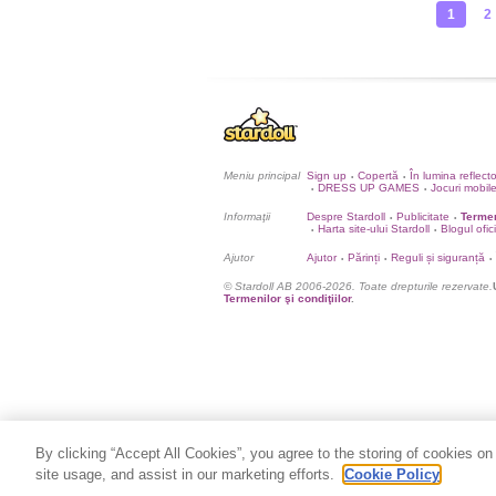
1
2
Meniu principal
Sign up
Copertă
În lumina reflect
•
•
DRESS UP GAMES
Jocuri mobil
•
•
Informaţii
Despre Stardoll
Publicitate
Termen
•
•
Harta site-ului Stardoll
Blogul ofic
•
•
Ajutor
Ajutor
Părinți
Reguli și siguranță
•
•
•
© Stardoll AB 2006-2026. Toate drepturile rezervate.
Termenilor şi condiţiilor
.
By clicking “Accept All Cookies”, you agree to the storing of cookies on
site usage, and assist in our marketing efforts.
Cookie Policy