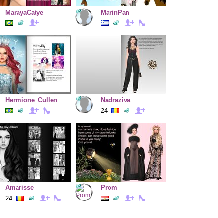
MarayaCatye
MarinPan
Hermione_Cullen
Nadraziva
24
Amarisse
Prom
24