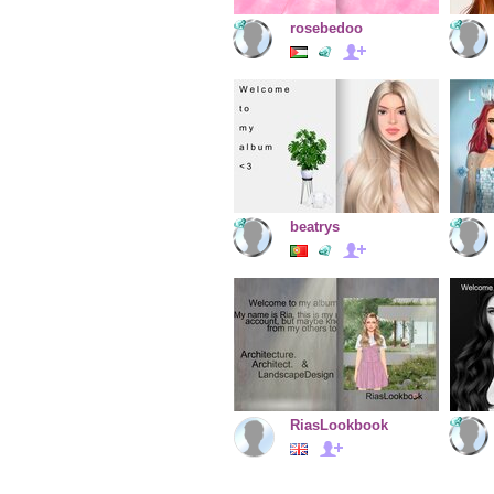
rosebedoo
beatrys
RiasLookbook