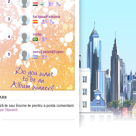
2
luciguaiFamosa
3
sade.
4
nora1posh4Super
5
RII
ă-te sau înscrie-te pentru a posta comentarii.
 pe Stardoll