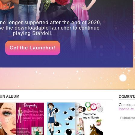
 no longer supported after the end of 2020,
se the downloadable launcher to continue
playing Stardoll.
Get the Launcher!
 BUN ALBUM
COMENTA
Conecteaz
Înscrie-te
Publicitate