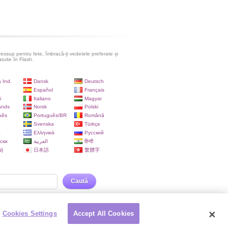
ressup pentru fete, îmbracă-ți vedetele preferate și
atuite în Flash.
 Ind.
Dansk
Deutsch
Español
Français
i
Italiano
Magyar
ands
Norsk
Polski
uês
Português/BR
Română
Svenska
Türkçe
a
Ελληνικά
Русский
ски
العربية
हिन्दी
)
日本語
繁體字
Caută
Cookies Settings
Accept All Cookies