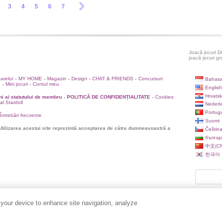
3
4
5
6
7
Joacă jocuri D
joacă jocuri gr
oarelor
MY HOME
Magazin
Design
CHAT & FRIENDS
Concursuri
Bahasa
•
•
•
•
•
e
Mini jocuri
Contul meu
•
•
English
Hrvatsk
i ai statutului de membru
POLITICĂ DE CONFIDENȚIALITATE
Cookies
•
•
ial Stardoll
Nederl
Portug
Întrebări frecvente
Suomi
Utilizarea acestui site reprezintă acceptarea de către dumneavoastră a
Češtin
българ
中文(CN
한국어
 your device to enhance site navigation, analyze