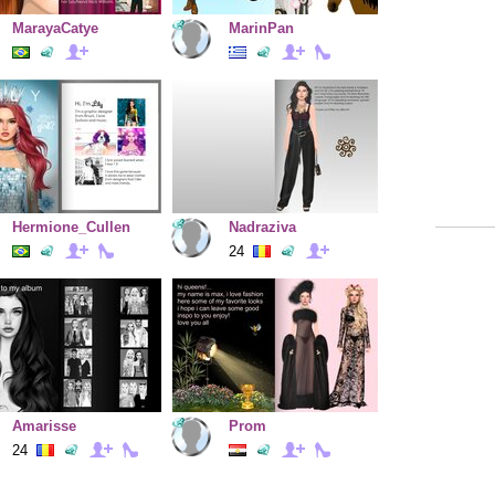
MarayaCatye
MarinPan
Hermione_Cullen
Nadraziva
24
Amarisse
Prom
24