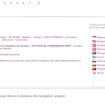
3
4
5
6
7
Joacă jocuri D
joacă jocuri gr
oarelor
MY HOME
Magazin
Design
CHAT & FRIENDS
Concursuri
Bahasa
•
•
•
•
•
e
Mini jocuri
Contul meu
•
•
English
Hrvatsk
i ai statutului de membru
POLITICĂ DE CONFIDENȚIALITATE
Cookies
•
•
ial Stardoll
Nederl
Portug
Întrebări frecvente
Suomi
Utilizarea acestui site reprezintă acceptarea de către dumneavoastră a
Češtin
българ
中文(CN
한국어
 your device to enhance site navigation, analyze