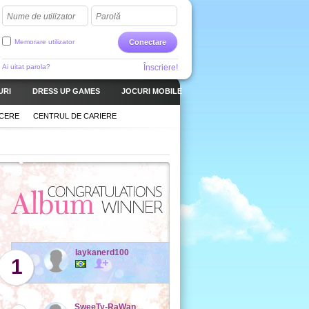
Nume de utilizator
Parolă
Memorare utilizator
Conectare
Ai uitat parola?
Înscriere!
URI
DRESS UP GAMES
JOCURI MOBILE
CERE
CENTRUL DE CARIERE
laykanerd100
1
SweeTy-RaWan