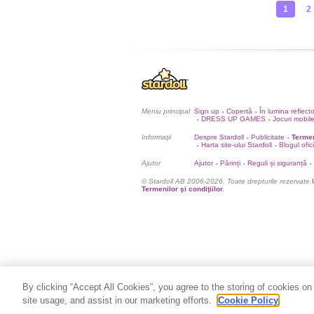
1
2
Meniu principal
Sign up
Copertă
În lumina reflect
•
•
DRESS UP GAMES
Jocuri mobil
•
•
Informaţii
Despre Stardoll
Publicitate
Termen
•
•
Harta site-ului Stardoll
Blogul ofic
•
•
Ajutor
Ajutor
Părinți
Reguli și siguranță
•
•
•
© Stardoll AB 2006-2026. Toate drepturile rezervate.
Termenilor şi condiţiilor
.
By clicking “Accept All Cookies”, you agree to the storing of cookies on
site usage, and assist in our marketing efforts.
Cookie Policy