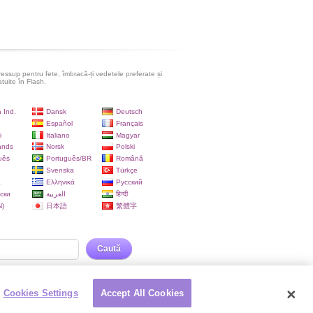
ressup pentru fete, îmbracă-ți vedetele preferate și
atuite în Flash.
 Ind.
Dansk
Deutsch
Español
Français
i
Italiano
Magyar
ands
Norsk
Polski
uês
Português/BR
Română
Svenska
Türkçe
a
Ελληνικά
Русский
ски
العربية
हिन्दी
)
日本語
繁體字
Caută
Cookies Settings
Accept All Cookies