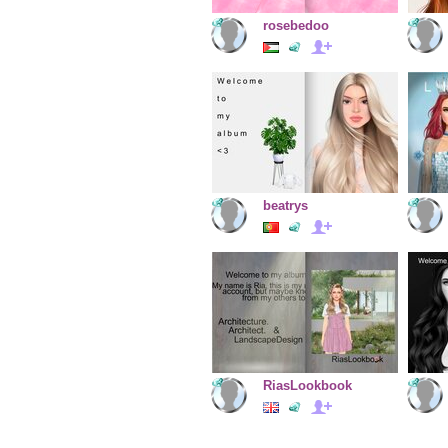
rosebedoo
beatrys
RiasLookbook