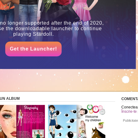
 no longer supported after the end of 2020,
se the downloadable launcher to continue
playing Stardoll.
Get the Launcher!
 BUN ALBUM
COMENTA
Conecteaz
Înscrie-te
Publicitate