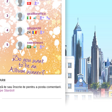
2
gealfloroffice
3
gibypuchi
4
24
sweetheart
5
RII
ă-te sau înscrie-te pentru a posta comentarii.
 pe Stardoll