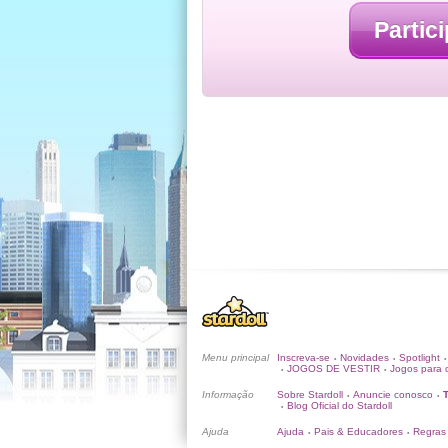
Partici
Menu principal
Inscreva-se
Novidades
Spotlight
•
•
•
JOGOS DE VESTIR
Jogos para c
•
•
Informação
Sobre Stardoll
Anuncie conosco
•
•
Blog Oficial do Stardoll
•
Ajuda
Ajuda
Pais & Educadores
Regras
•
•