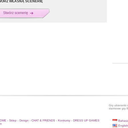
WÓRZ WŁASNĄ SCENERIĘ
Stwórz scenerię
Gry ubieranki 
darmowe gry f
HOME
Sklep
Design
CHAT & FRIENDS
Konkursy
DRESS UP GAMES
Bahasa
•
•
•
•
•
to
English