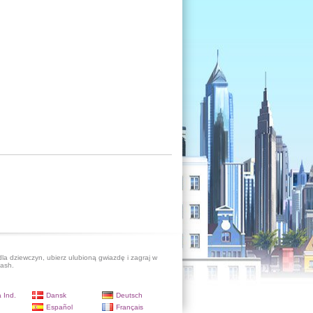
dla dziewczyn, ubierz ulubioną gwiazdę i zagraj w
lash.
 Ind.
Dansk
Deutsch
Español
Français