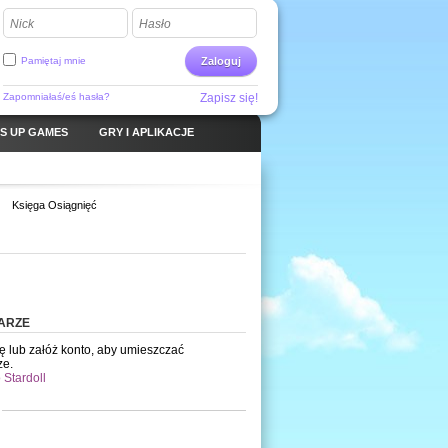
Nick
Hasło
Pamiętaj mnie
Zaloguj
Zapomniałaś/eś hasła?
Zapisz się!
S UP GAMES
GRY I APLIKACJE
Księga Osiągnięć
ARZE
ię lub załóż konto, aby umieszczać
ze.
 Stardoll