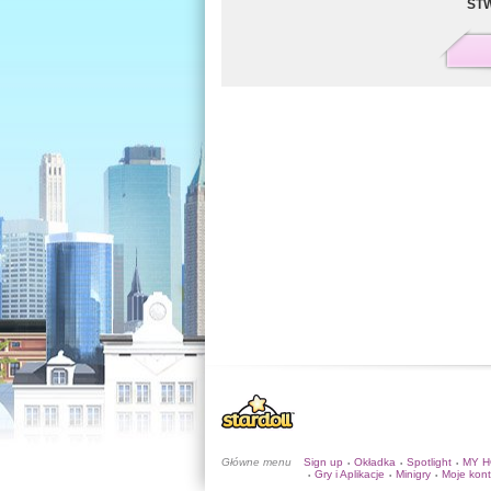
ST
Główne menu
Sign up
Okładka
Spotlight
MY 
•
•
•
Gry i Aplikacje
Minigry
Moje kon
•
•
•