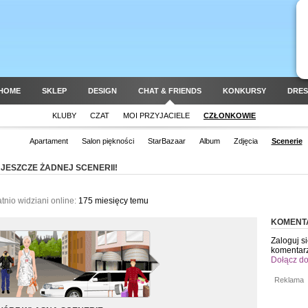
HOME
SKLEP
DESIGN
CHAT & FRIENDS
KONKURSY
DRES
KLUBY
CZAT
MOI PRZYJACIELE
CZŁONKOWIE
Apartament
Salon piękności
StarBazaar
Album
Zdjęcia
Scenerie
JESZCZE ŻADNEJ SCENERII!
tnio widziani online:
175 miesięcy temu
KOMENT
Zaloguj s
komentar
Dołącz do
Reklama