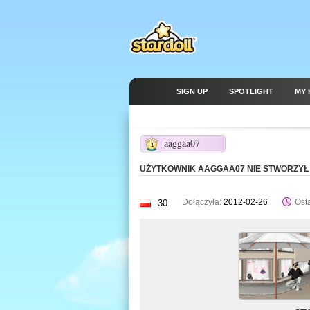
SIGN UP
SPOTLIGHT
MY 
aaggaa07
1
UŻYTKOWNIK AAGGAA07 NIE STWORZYŁ 
Dołączyła:
2012-02-26
Osta
30