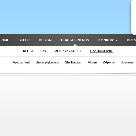
HOME
SKLEP
DESIGN
CHAT & FRIENDS
KONKURSY
DRES
KLUBY
CZAT
MOI PRZYJACIELE
CZŁONKOWIE
Apartament
Salon piękności
StarBazaar
Album
Zdjęcia
Scenerie