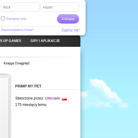
Nick
Hasło
Pamiętaj mnie
Zaloguj
Zapomniałaś/eś hasła?
Zapisz się!
S UP GAMES
GRY I APLIKACJE
Księga Osiągnięć
PRIMP MY PET   
Stworzone przez:
cimciam
175 miesięcy temu