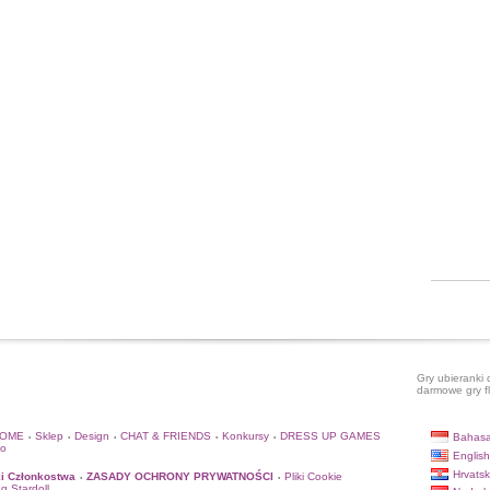
Gry ubieranki 
darmowe gry f
HOME
Sklep
Design
CHAT & FRIENDS
Konkursy
DRESS UP GAMES
Bahasa
•
•
•
•
•
to
English
Hrvatsk
i Członkostwa
ZASADY OCHRONY PRYWATNOŚCI
Pliki Cookie
•
•
og Stardoll