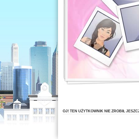
OJ! TEN UŻYTKOWNIK NIE ZROBIŁ JESZC