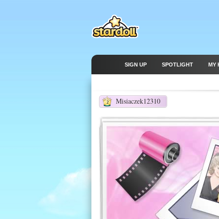
SIGN UP
SPOTLIGHT
MY 
Misiaczek12310
2