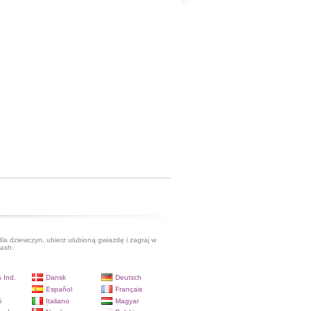
dla dziewczyn, ubierz ulubioną gwiazdę i zagraj w
lash.
 Ind.
Dansk
Deutsch
Español
Français
i
Italiano
Magyar