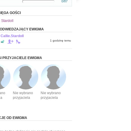
0/87
IĘGA GOŚCI
 Stardoll
 ODWIEDZAJĄCY EWIGMA
Callie.Stardoll
1 godzinę temu
I PRZYJACIELE EWIGMA
ano
Nie wybrano
Nie wybrano
la
przyjaciela
przyjaciela
CJE OD EWIGMA