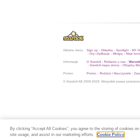
Główne menu
Sign up
Okładka
Spotlight
MY 
•
•
•
Gry i Aplikacje
Minigry
Moje kon
•
•
•
Informacje
O Stardoll
Reklama u nas
Warunk
•
•
Stardoll mapa strony
Oficjalny Bl
•
•
Pomoc
Pomoc
Rodzice i Nauczyciele
Zas
•
•
© Stardoll AB 2006-2026. Wszystkie prawa zastrzeżo
By clicking “Accept All Cookies”, you agree to the storing of cookies on
site usage, and assist in our marketing efforts.
Cookie Policy