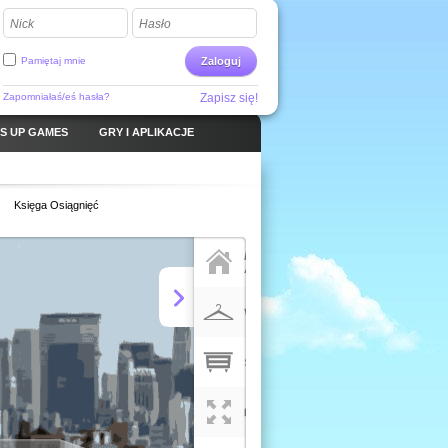
Nick
Hasło
Pamiętaj mnie
Zaloguj
Zapomniałaś/eś hasła?
Zapisz się!
S UP GAMES
GRY I APLIKACJE
Księga Osiągnięć