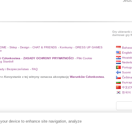
Jeszc
Gry ubieranki 
darmowe gry f
HOME
Sklep
Design
CHAT & FRIENDS
Konkursy
DRESS UP GAMES
Bahasa
•
•
•
•
•
to
English
Hrvatsk
i Członkostwa
ZASADY OCHRONY PRYWATNOŚCI
Pliki Cookie
•
•
og Stardoll
Nederl
Portug
ady i Bezpieczeństwo
FAQ
•
Suomi
ne.
Korzystanie z tej witryny oznacza akceptację
Warunków Członkostwa
.
Češtin
българ
中文(CN
한국어
 your device to enhance site navigation, analyze