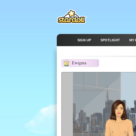
SIGN UP
SPOTLIGHT
MY 
Ewigma
1