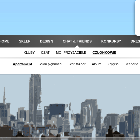
HOME
SKLEP
DESIGN
CHAT & FRIENDS
KONKURSY
DRES
KLUBY
CZAT
MOI PRZYJACIELE
CZŁONKOWIE
Apartament
Salon piękności
StarBazaar
Album
Zdjęcia
Scenerie