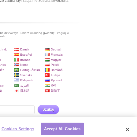
ze żadna stylizacja nie została stworzona
dla dziewczyn, ubierz ulubioną gwiazdę i zagraj w
lash.
 Ind.
Dansk
Deutsch
Español
Français
i
Italiano
Magyar
ands
Norsk
Polski
uês
Português/BR
Română
Svenska
Türkçe
a
Ελληνικά
Русский
ски
العربية
हिन्दी
)
日本語
繁體字
Szukaj
Cookies Settings
Accept All Cookies