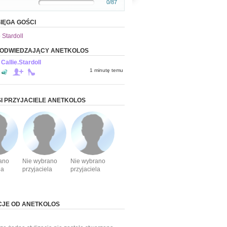
0/87
IĘGA GOŚCI
 Stardoll
 ODWIEDZAJĄCY ANETKOLOS
Callie.Stardoll
1 minutę temu
I PRZYJACIELE ANETKOLOS
ano
Nie wybrano
Nie wybrano
la
przyjaciela
przyjaciela
CJE OD ANETKOLOS