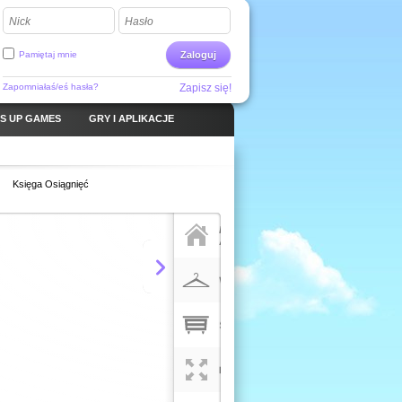
Nick
Hasło
Pamiętaj mnie
Zaloguj
Zapomniałaś/eś hasła?
Zapisz się!
S UP GAMES
GRY I APLIKACJE
Księga Osiągnięć