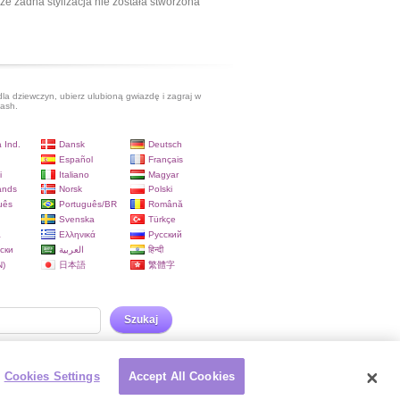
ze żadna stylizacja nie została stworzona
dla dziewczyn, ubierz ulubioną gwiazdę i zagraj w
lash.
 Ind.
Dansk
Deutsch
Español
Français
i
Italiano
Magyar
ands
Norsk
Polski
uês
Português/BR
Română
Svenska
Türkçe
a
Ελληνικά
Русский
ски
العربية
हिन्दी
)
日本語
繁體字
Szukaj
Cookies Settings
Accept All Cookies