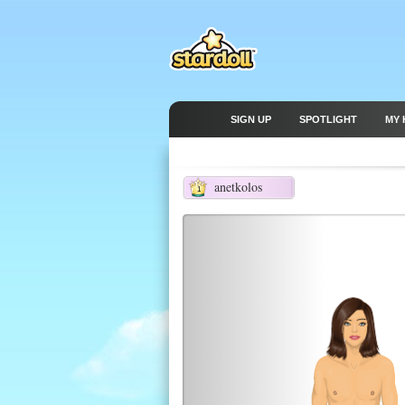
SIGN UP
SPOTLIGHT
MY 
anetkolos
1