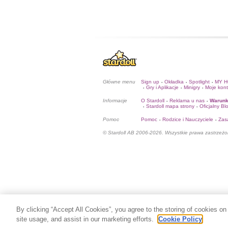
Główne menu
Sign up
Okładka
Spotlight
MY 
•
•
•
Gry i Aplikacje
Minigry
Moje kon
•
•
•
Informacje
O Stardoll
Reklama u nas
Warunk
•
•
Stardoll mapa strony
Oficjalny Bl
•
•
Pomoc
Pomoc
Rodzice i Nauczyciele
Zas
•
•
© Stardoll AB 2006-2026. Wszystkie prawa zastrzeżo
By clicking “Accept All Cookies”, you agree to the storing of cookies on
site usage, and assist in our marketing efforts.
Cookie Policy