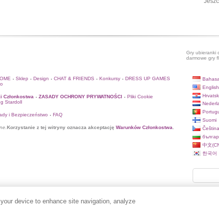
Jeszc
Gry ubieranki 
darmowe gry f
HOME
Sklep
Design
CHAT & FRIENDS
Konkursy
DRESS UP GAMES
Bahasa
•
•
•
•
•
to
English
Hrvatsk
i Członkostwa
ZASADY OCHRONY PRYWATNOŚCI
Pliki Cookie
•
•
og Stardoll
Nederl
Portug
ady i Bezpieczeństwo
FAQ
•
Suomi
ne.
Korzystanie z tej witryny oznacza akceptację
Warunków Członkostwa
.
Češtin
българ
中文(CN
한국어
 your device to enhance site navigation, analyze