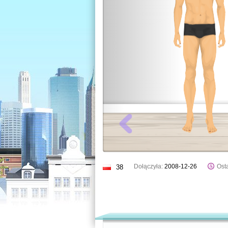
Dołączyła:
2008-12-26
Osta
38