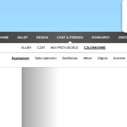
HOME
SKLEP
DESIGN
CHAT & FRIENDS
KONKURSY
DRES
KLUBY
CZAT
MOI PRZYJACIELE
CZŁONKOWIE
Apartament
Salon piękności
StarBazaar
Album
Zdjęcia
Scenerie