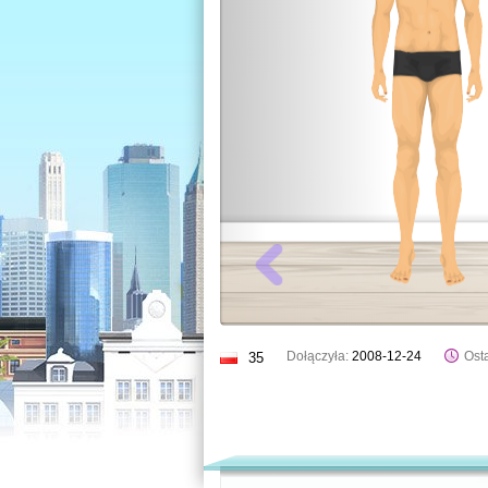
Dołączyła:
2008-12-24
Osta
35