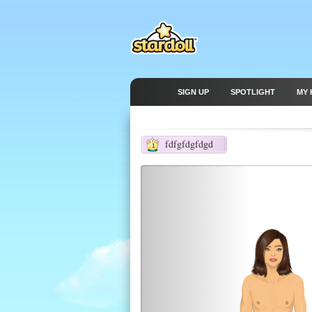
SIGN UP
SPOTLIGHT
MY 
fdfgfdgfdgd
1