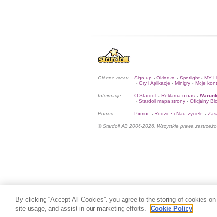
Główne menu
Sign up
Okładka
Spotlight
MY 
•
•
•
Gry i Aplikacje
Minigry
Moje kon
•
•
•
Informacje
O Stardoll
Reklama u nas
Warunk
•
•
Stardoll mapa strony
Oficjalny Bl
•
•
Pomoc
Pomoc
Rodzice i Nauczyciele
Zas
•
•
© Stardoll AB 2006-2026. Wszystkie prawa zastrzeżo
By clicking “Accept All Cookies”, you agree to the storing of cookies on
site usage, and assist in our marketing efforts.
Cookie Policy