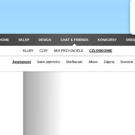
HOME
SKLEP
DESIGN
CHAT & FRIENDS
KONKURSY
DRES
KLUBY
CZAT
MOI PRZYJACIELE
CZŁONKOWIE
Apartament
Salon piękności
StarBazaar
Album
Zdjęcia
Scenerie