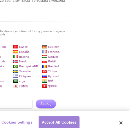
ze żadna stylizacja nie została stworzona
dla dziewczyn, ubierz ulubioną gwiazdę i zagraj w
lash.
 Ind.
Dansk
Deutsch
Español
Français
i
Italiano
Magyar
ands
Norsk
Polski
uês
Português/BR
Română
Svenska
Türkçe
a
Ελληνικά
Русский
ски
العربية
हिन्दी
)
日本語
繁體字
Szukaj
Cookies Settings
Accept All Cookies