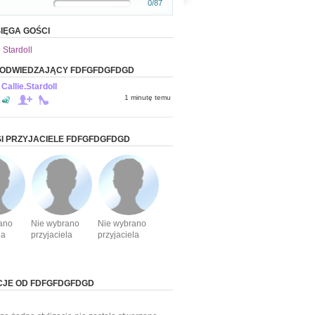
0/87
IĘGA GOŚCI
 Stardoll
 ODWIEDZAJĄCY FDFGFDGFDGD
Callie.Stardoll
1 minutę temu
I PRZYJACIELE FDFGFDGFDGD
ano
Nie wybrano
Nie wybrano
la
przyjaciela
przyjaciela
CJE OD FDFGFDGFDGD