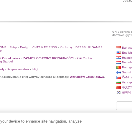
Jeszc
Gry ubieranki 
darmowe gry f
HOME
Sklep
Design
CHAT & FRIENDS
Konkursy
DRESS UP GAMES
Bahasa
•
•
•
•
•
to
English
Hrvatsk
i Członkostwa
ZASADY OCHRONY PRYWATNOŚCI
Pliki Cookie
•
•
og Stardoll
Nederl
Portug
ady i Bezpieczeństwo
FAQ
•
Suomi
ne.
Korzystanie z tej witryny oznacza akceptację
Warunków Członkostwa
.
Češtin
българ
中文(CN
한국어
 your device to enhance site navigation, analyze