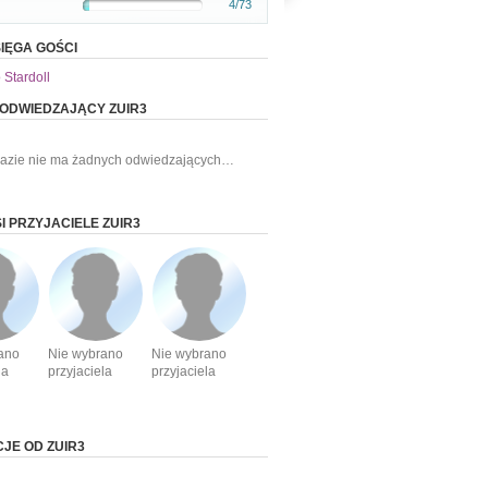
4/73
IĘGA GOŚCI
 Stardoll
 ODWIEDZAJĄCY ZUIR3
razie nie ma żadnych odwiedzających…
I PRZYJACIELE ZUIR3
ano
Nie wybrano
Nie wybrano
la
przyjaciela
przyjaciela
CJE OD ZUIR3