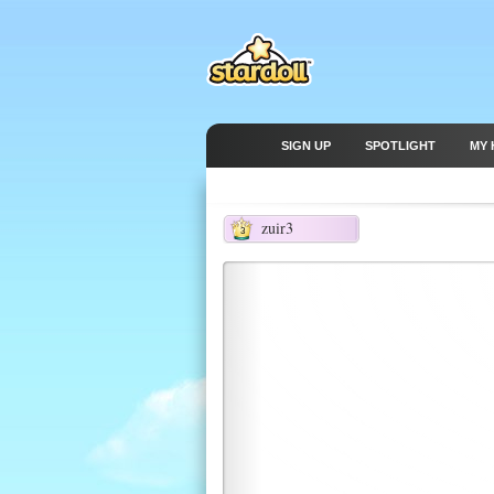
SIGN UP
SPOTLIGHT
MY 
zuir3
3