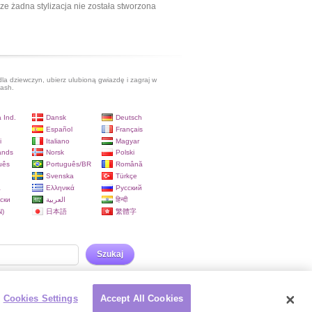
ze żadna stylizacja nie została stworzona
dla dziewczyn, ubierz ulubioną gwiazdę i zagraj w
lash.
 Ind.
Dansk
Deutsch
Español
Français
i
Italiano
Magyar
ands
Norsk
Polski
uês
Português/BR
Română
Svenska
Türkçe
a
Ελληνικά
Русский
ски
العربية
हिन्दी
)
日本語
繁體字
Szukaj
Cookies Settings
Accept All Cookies