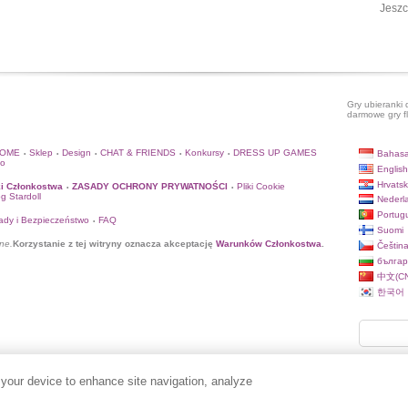
Jeszc
Gry ubieranki 
darmowe gry f
HOME
Sklep
Design
CHAT & FRIENDS
Konkursy
DRESS UP GAMES
Bahasa
•
•
•
•
•
to
English
Hrvatsk
i Członkostwa
ZASADY OCHRONY PRYWATNOŚCI
Pliki Cookie
•
•
og Stardoll
Nederl
Portug
ady i Bezpieczeństwo
FAQ
•
Suomi
ne.
Korzystanie z tej witryny oznacza akceptację
Warunków Członkostwa
.
Češtin
българ
中文(CN
한국어
 your device to enhance site navigation, analyze