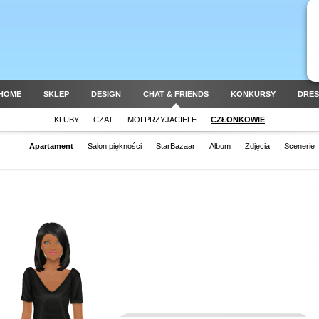
HOME
SKLEP
DESIGN
CHAT & FRIENDS
KONKURSY
DRES
KLUBY
CZAT
MOI PRZYJACIELE
CZŁONKOWIE
Apartament
Salon piękności
StarBazaar
Album
Zdjęcia
Scenerie