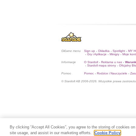
Główne menu
Sign up
Okładka
Spotlight
MY 
•
•
•
Gry i Aplikacje
Minigry
Moje kon
•
•
•
Informacje
O Stardoll
Reklama u nas
Warunk
•
•
Stardoll mapa strony
Oficjalny Bl
•
•
Pomoc
Pomoc
Rodzice i Nauczyciele
Zas
•
•
© Stardoll AB 2006-2026. Wszystkie prawa zastrzeżo
By clicking “Accept All Cookies”, you agree to the storing of cookies on
site usage, and assist in our marketing efforts.
Cookie Policy