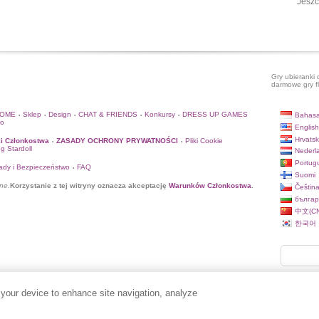
Jeszc
Gry ubieranki 
darmowe gry f
HOME
Sklep
Design
CHAT & FRIENDS
Konkursy
DRESS UP GAMES
Bahasa
•
•
•
•
•
to
English
Hrvatsk
i Członkostwa
ZASADY OCHRONY PRYWATNOŚCI
Pliki Cookie
•
•
og Stardoll
Nederl
Portug
ady i Bezpieczeństwo
FAQ
•
Suomi
ne.
Korzystanie z tej witryny oznacza akceptację
Warunków Członkostwa
.
Češtin
българ
中文(CN
한국어
 your device to enhance site navigation, analyze