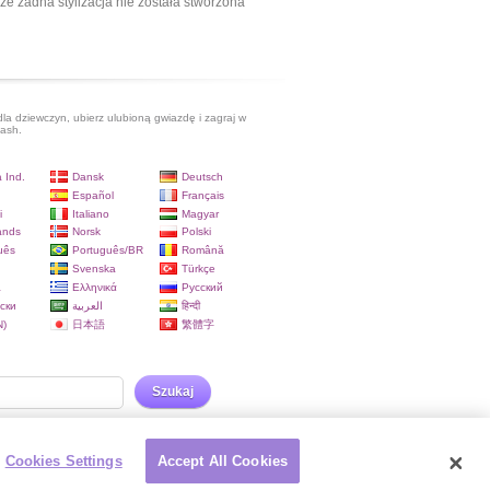
ze żadna stylizacja nie została stworzona
dla dziewczyn, ubierz ulubioną gwiazdę i zagraj w
lash.
 Ind.
Dansk
Deutsch
Español
Français
i
Italiano
Magyar
ands
Norsk
Polski
uês
Português/BR
Română
Svenska
Türkçe
a
Ελληνικά
Русский
ски
العربية
हिन्दी
)
日本語
繁體字
Szukaj
Cookies Settings
Accept All Cookies