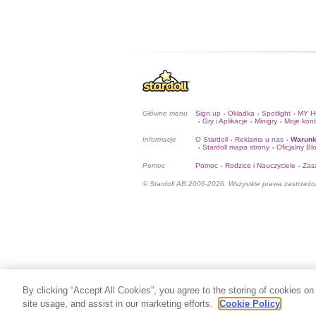
Główne menu
Sign up
Okładka
Spotlight
MY 
•
•
•
Gry i Aplikacje
Minigry
Moje kon
•
•
•
Informacje
O Stardoll
Reklama u nas
Warunk
•
•
Stardoll mapa strony
Oficjalny Bl
•
•
Pomoc
Pomoc
Rodzice i Nauczyciele
Zas
•
•
© Stardoll AB 2006-2026. Wszystkie prawa zastrzeżo
By clicking “Accept All Cookies”, you agree to the storing of cookies on
site usage, and assist in our marketing efforts.
Cookie Policy