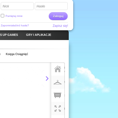
Nick
Hasło
Pamiętaj mnie
Zaloguj
Zapomniałaś/eś hasła?
Zapisz się!
S UP GAMES
GRY I APLIKACJE
e
Księga Osiągnięć