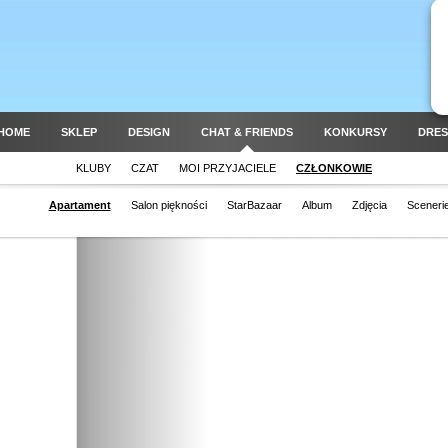
HOME
SKLEP
DESIGN
CHAT & FRIENDS
KONKURSY
DRES
KLUBY
CZAT
MOI PRZYJACIELE
CZŁONKOWIE
Apartament
Salon piękności
StarBazaar
Album
Zdjęcia
Sceneri