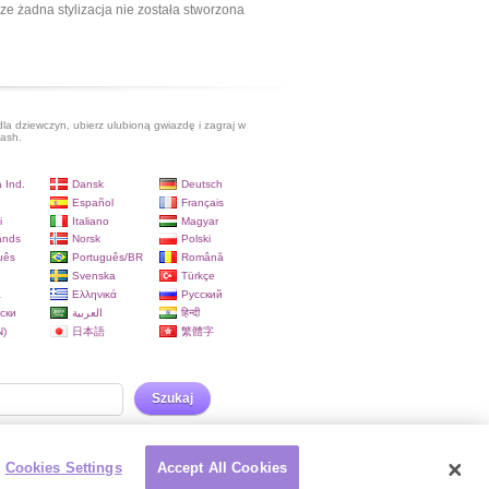
ze żadna stylizacja nie została stworzona
dla dziewczyn, ubierz ulubioną gwiazdę i zagraj w
lash.
 Ind.
Dansk
Deutsch
Español
Français
i
Italiano
Magyar
ands
Norsk
Polski
uês
Português/BR
Română
Svenska
Türkçe
a
Ελληνικά
Русский
ски
العربية
हिन्दी
)
日本語
繁體字
Szukaj
Cookies Settings
Accept All Cookies