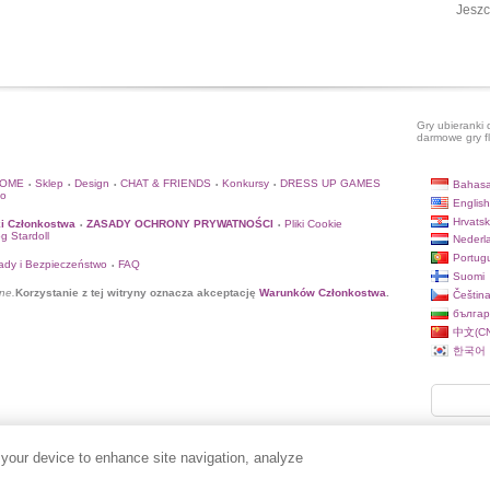
Jeszc
Gry ubieranki 
darmowe gry f
HOME
Sklep
Design
CHAT & FRIENDS
Konkursy
DRESS UP GAMES
Bahasa
•
•
•
•
•
to
English
Hrvatsk
i Członkostwa
ZASADY OCHRONY PRYWATNOŚCI
Pliki Cookie
•
•
og Stardoll
Nederl
Portug
ady i Bezpieczeństwo
FAQ
•
Suomi
ne.
Korzystanie z tej witryny oznacza akceptację
Warunków Członkostwa
.
Češtin
българ
中文(CN
한국어
 your device to enhance site navigation, analyze