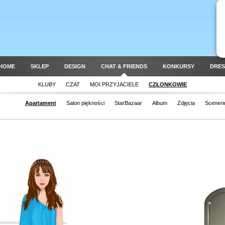
HOME
SKLEP
DESIGN
CHAT & FRIENDS
KONKURSY
DRES
KLUBY
CZAT
MOI PRZYJACIELE
CZŁONKOWIE
Apartament
Salon piękności
StarBazaar
Album
Zdjęcia
Sceneri