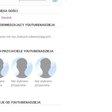
0/87
IĘGA GOŚCI
 Stardoll
 ODWIEDZAJĄCY YOUTUBENADZIEJA
razie nie ma żadnych odwiedzających…
I PRZYJACIELE YOUTUBENADZIEJA
ano
Nie wybrano
Nie wybrano
la
przyjaciela
przyjaciela
CJE OD YOUTUBENADZIEJA