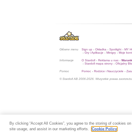
Główne menu
Sign up
Okładka
Spotlight
MY 
•
•
•
Gry i Aplikacje
Minigry
Moje kon
•
•
•
Informacje
O Stardoll
Reklama u nas
Warunk
•
•
Stardoll mapa strony
Oficjalny Bl
•
•
Pomoc
Pomoc
Rodzice i Nauczyciele
Zas
•
•
© Stardoll AB 2006-2026. Wszystkie prawa zastrzeżo
By clicking “Accept All Cookies”, you agree to the storing of cookies on
site usage, and assist in our marketing efforts.
Cookie Policy