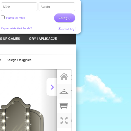
Nick
Hasło
Pamiętaj mnie
Zaloguj
Zapomniałaś/eś hasła?
Zapisz się!
S UP GAMES
GRY I APLIKACJE
e
Księga Osiągnięć