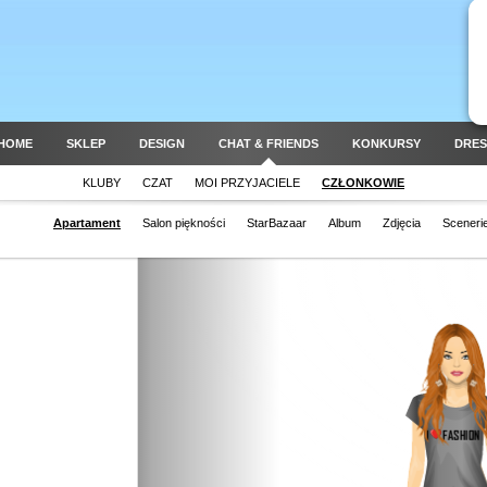
HOME
SKLEP
DESIGN
CHAT & FRIENDS
KONKURSY
DRES
KLUBY
CZAT
MOI PRZYJACIELE
CZŁONKOWIE
Apartament
Salon piękności
StarBazaar
Album
Zdjęcia
Sceneri