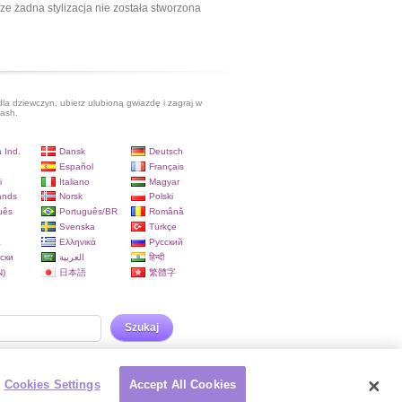
ze żadna stylizacja nie została stworzona
dla dziewczyn, ubierz ulubioną gwiazdę i zagraj w
lash.
 Ind.
Dansk
Deutsch
Español
Français
i
Italiano
Magyar
ands
Norsk
Polski
uês
Português/BR
Română
Svenska
Türkçe
a
Ελληνικά
Русский
ски
العربية
हिन्दी
)
日本語
繁體字
Szukaj
Cookies Settings
Accept All Cookies