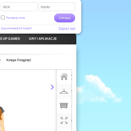
Nick
Hasło
Pamiętaj mnie
Zaloguj
Zapomniałaś/eś hasła?
Zapisz się!
S UP GAMES
GRY I APLIKACJE
e
Księga Osiągnięć