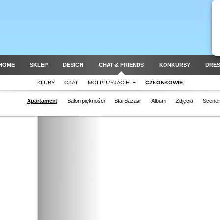
HOME
SKLEP
DESIGN
CHAT & FRIENDS
KONKURSY
DRES
KLUBY
CZAT
MOI PRZYJACIELE
CZŁONKOWIE
Apartament
Salon piękności
StarBazaar
Album
Zdjęcia
Scener