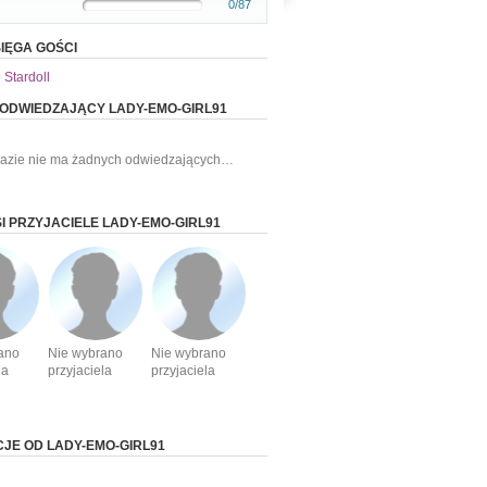
0/87
IĘGA GOŚCI
 Stardoll
 ODWIEDZAJĄCY LADY-EMO-GIRL91
razie nie ma żadnych odwiedzających…
I PRZYJACIELE LADY-EMO-GIRL91
ano
Nie wybrano
Nie wybrano
la
przyjaciela
przyjaciela
CJE OD LADY-EMO-GIRL91