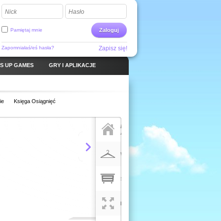
Nick
Hasło
Pamiętaj mnie
Zaloguj
Zapomniałaś/eś hasła?
Zapisz się!
S UP GAMES
GRY I APLIKACJE
ie
Księga Osiągnięć