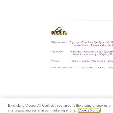
Główne menu
Sign up
Okładka
Spotlight
MY 
•
•
•
Gry i Aplikacje
Minigry
Moje kon
•
•
•
Informacje
O Stardoll
Reklama u nas
Warunk
•
•
Stardoll mapa strony
Oficjalny Bl
•
•
Pomoc
Pomoc
Rodzice i Nauczyciele
Zas
•
•
© Stardoll AB 2006-2026. Wszystkie prawa zastrzeżo
By clicking “Accept All Cookies”, you agree to the storing of cookies on
site usage, and assist in our marketing efforts.
Cookie Policy