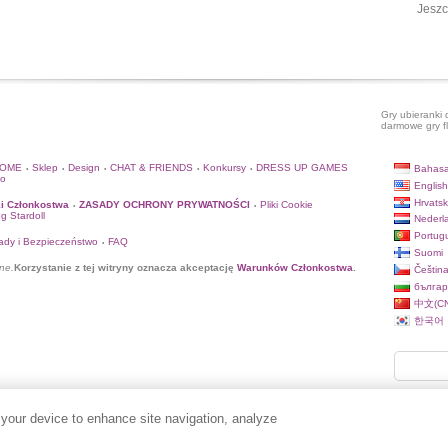
Jeszc
Gry ubieranki 
darmowe gry f
HOME
Sklep
Design
CHAT & FRIENDS
Konkursy
DRESS UP GAMES
Bahasa
•
•
•
•
•
to
English
Hrvatsk
i Członkostwa
ZASADY OCHRONY PRYWATNOŚCI
Pliki Cookie
•
•
og Stardoll
Nederl
Portug
ady i Bezpieczeństwo
FAQ
•
Suomi
ne.
Korzystanie z tej witryny oznacza akceptację
Warunków Członkostwa
.
Češtin
българ
中文(CN
한국어
 your device to enhance site navigation, analyze