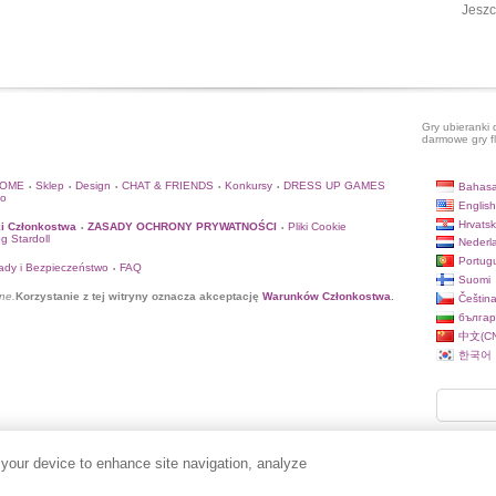
Jeszc
Gry ubieranki 
darmowe gry f
HOME
Sklep
Design
CHAT & FRIENDS
Konkursy
DRESS UP GAMES
Bahasa
•
•
•
•
•
to
English
Hrvatsk
i Członkostwa
ZASADY OCHRONY PRYWATNOŚCI
Pliki Cookie
•
•
og Stardoll
Nederl
Portug
ady i Bezpieczeństwo
FAQ
•
Suomi
ne.
Korzystanie z tej witryny oznacza akceptację
Warunków Członkostwa
.
Češtin
българ
中文(CN
한국어
 your device to enhance site navigation, analyze