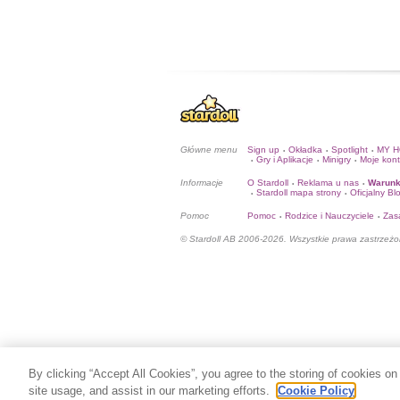
Główne menu
Sign up
Okładka
Spotlight
MY 
•
•
•
Gry i Aplikacje
Minigry
Moje kon
•
•
•
Informacje
O Stardoll
Reklama u nas
Warunk
•
•
Stardoll mapa strony
Oficjalny Bl
•
•
Pomoc
Pomoc
Rodzice i Nauczyciele
Zas
•
•
© Stardoll AB 2006-2026. Wszystkie prawa zastrzeżo
By clicking “Accept All Cookies”, you agree to the storing of cookies on
site usage, and assist in our marketing efforts.
Cookie Policy