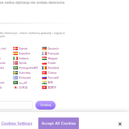
ze żadna stylizacja nie została stworzona
dla dziewczyn, ubierz ulubioną gwiazdę i zagraj w
lash.
 Ind.
Dansk
Deutsch
Español
Français
i
Italiano
Magyar
ands
Norsk
Polski
uês
Português/BR
Română
Svenska
Türkçe
a
Ελληνικά
Русский
ски
العربية
हिन्दी
)
日本語
繁體字
Szukaj
Cookies Settings
Accept All Cookies