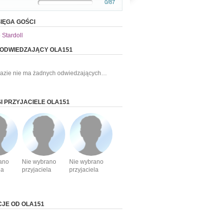
0/87
IĘGA GOŚCI
 Stardoll
 ODWIEDZAJĄCY OLA151
razie nie ma żadnych odwiedzających…
I PRZYJACIELE OLA151
ano
Nie wybrano
Nie wybrano
la
przyjaciela
przyjaciela
CJE OD OLA151