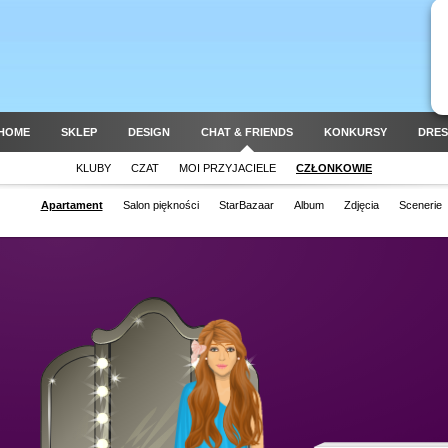
HOME
SKLEP
DESIGN
CHAT & FRIENDS
KONKURSY
DRES
KLUBY
CZAT
MOI PRZYJACIELE
CZŁONKOWIE
Apartament
Salon piękności
StarBazaar
Album
Zdjęcia
Scenerie