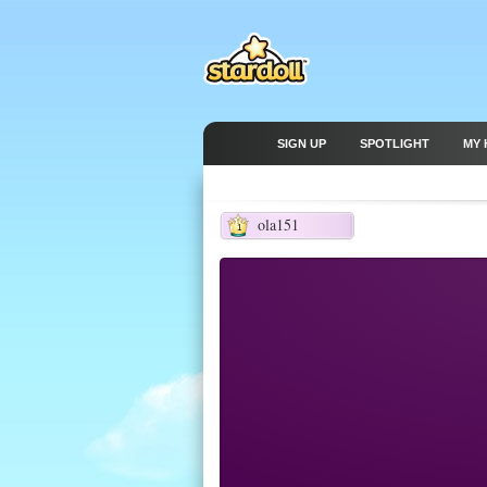
SIGN UP
SPOTLIGHT
MY 
ola151
1