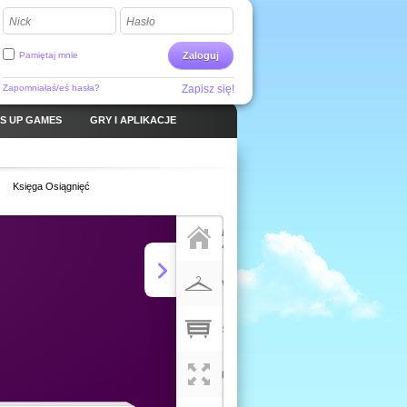
Nick
Hasło
Pamiętaj mnie
Zaloguj
Zapomniałaś/eś hasła?
Zapisz się!
S UP GAMES
GRY I APLIKACJE
Księga Osiągnięć