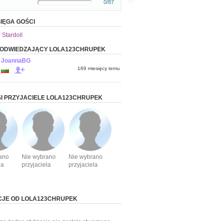
0/87
IĘGA GOŚCI
 Stardoll
 ODWIEDZAJĄCY LOLA123CHRUPEK
JoannaBG
169 miesięcy temu
I PRZYJACIELE LOLA123CHRUPEK
ano
Nie wybrano
Nie wybrano
la
przyjaciela
przyjaciela
CJE OD LOLA123CHRUPEK