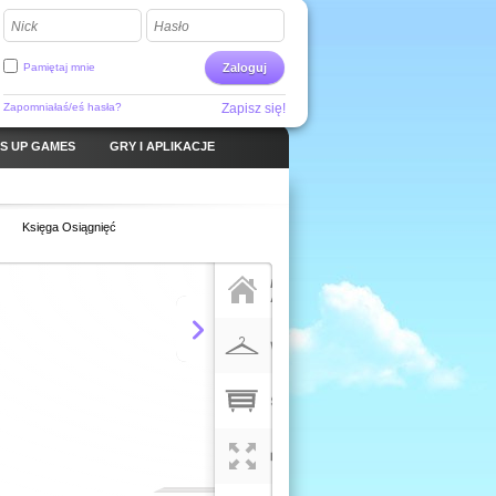
Nick
Hasło
Pamiętaj mnie
Zaloguj
Zapomniałaś/eś hasła?
Zapisz się!
S UP GAMES
GRY I APLIKACJE
Księga Osiągnięć