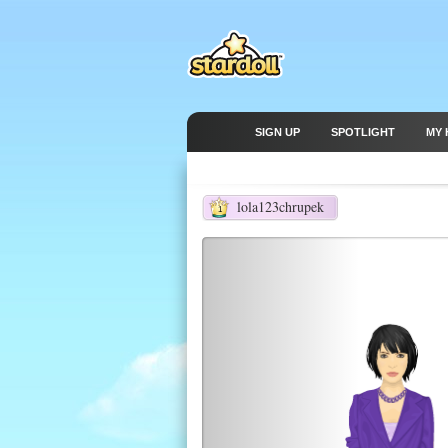
SIGN UP
SPOTLIGHT
MY 
lola123chrupek
1