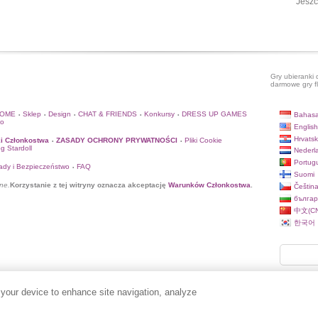
Jeszc
Gry ubieranki 
darmowe gry f
HOME
Sklep
Design
CHAT & FRIENDS
Konkursy
DRESS UP GAMES
Bahasa
•
•
•
•
•
to
English
Hrvatsk
i Członkostwa
ZASADY OCHRONY PRYWATNOŚCI
Pliki Cookie
•
•
og Stardoll
Nederl
Portug
ady i Bezpieczeństwo
FAQ
•
Suomi
ne.
Korzystanie z tej witryny oznacza akceptację
Warunków Członkostwa
.
Češtin
българ
中文(CN
한국어
 your device to enhance site navigation, analyze