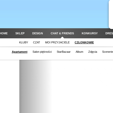
HOME
SKLEP
DESIGN
CHAT & FRIENDS
KONKURSY
DRES
KLUBY
CZAT
MOI PRZYJACIELE
CZŁONKOWIE
Apartament
Salon piękności
StarBazaar
Album
Zdjęcia
Scenerie