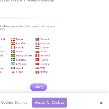
ze żadna stylizacja nie została stworzona
dla dziewczyn, ubierz ulubioną gwiazdę i zagraj w
lash.
 Ind.
Dansk
Deutsch
Español
Français
i
Italiano
Magyar
ands
Norsk
Polski
uês
Português/BR
Română
Svenska
Türkçe
a
Ελληνικά
Русский
ски
العربية
हिन्दी
)
日本語
繁體字
Szukaj
Cookies Settings
Accept All Cookies