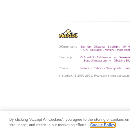
Główne menu
Sign up
Okładka
Spotlight
MY 
•
•
•
Gry i Aplikacje
Minigry
Moje kon
•
•
•
Informacje
O Stardoll
Reklama u nas
Warunk
•
•
Stardoll mapa strony
Oficjalny Bl
•
•
Pomoc
Pomoc
Rodzice i Nauczyciele
Zas
•
•
© Stardoll AB 2006-2026. Wszystkie prawa zastrzeżo
By clicking “Accept All Cookies”, you agree to the storing of cookies on
site usage, and assist in our marketing efforts.
Cookie Policy