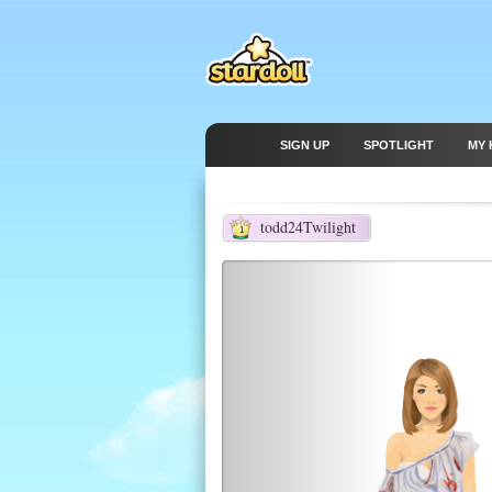
SIGN UP
SPOTLIGHT
MY 
todd24Twilight
1