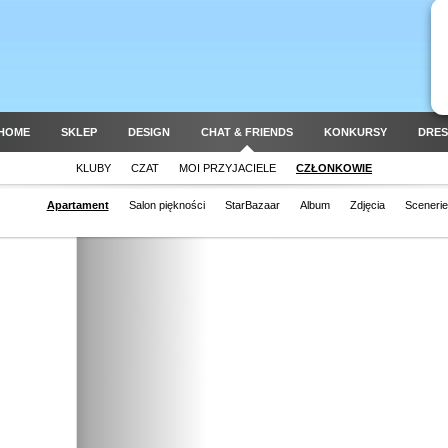
HOME
SKLEP
DESIGN
CHAT & FRIENDS
KONKURSY
DRES
KLUBY
CZAT
MOI PRZYJACIELE
CZŁONKOWIE
Apartament
Salon piękności
StarBazaar
Album
Zdjęcia
Scenerie