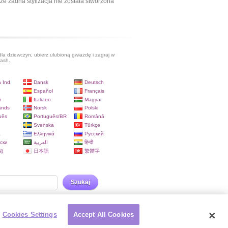
ze żadna stylizacja nie została stworzona
dla dziewczyn, ubierz ulubioną gwiazdę i zagraj w
lash.
 Ind.
Dansk
Deutsch
Español
Français
i
Italiano
Magyar
ands
Norsk
Polski
uês
Português/BR
Română
Svenska
Türkçe
a
Ελληνικά
Русский
ски
العربية
हिन्दी
)
日本語
繁體字
Szukaj
Cookies Settings
Accept All Cookies