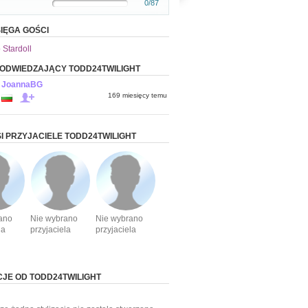
0/87
IĘGA GOŚCI
 Stardoll
 ODWIEDZAJĄCY TODD24TWILIGHT
JoannaBG
169 miesięcy temu
I PRZYJACIELE TODD24TWILIGHT
ano
Nie wybrano
Nie wybrano
la
przyjaciela
przyjaciela
CJE OD TODD24TWILIGHT