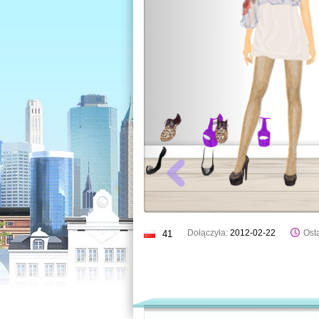
Dołączyła:
2012-02-22
Osta
41