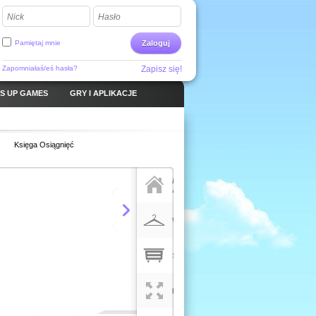
Nick
Hasło
Pamiętaj mnie
Zaloguj
Zapomniałaś/eś hasła?
Zapisz się!
S UP GAMES
GRY I APLIKACJE
Księga Osiągnięć