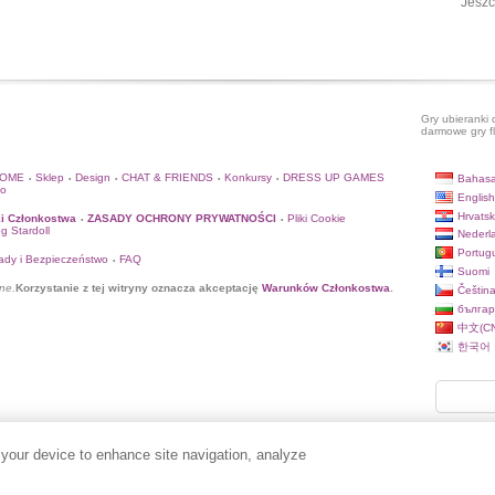
Jeszc
Gry ubieranki 
darmowe gry f
HOME
Sklep
Design
CHAT & FRIENDS
Konkursy
DRESS UP GAMES
Bahasa
•
•
•
•
•
to
English
Hrvatsk
i Członkostwa
ZASADY OCHRONY PRYWATNOŚCI
Pliki Cookie
•
•
og Stardoll
Nederl
Portug
ady i Bezpieczeństwo
FAQ
•
Suomi
ne.
Korzystanie z tej witryny oznacza akceptację
Warunków Członkostwa
.
Češtin
българ
中文(CN
한국어
 your device to enhance site navigation, analyze