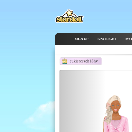
SIGN UP
SPOTLIGHT
MY 
cukiereczek1Shy
2