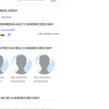
0/87
IĘGA GOŚCI
 Stardoll
 ODWIEDZAJĄCY CUKIERECZEK1SHY
JoannaBG
169 miesięcy temu
I PRZYJACIELE CUKIERECZEK1SHY
ano
Nie wybrano
Nie wybrano
la
przyjaciela
przyjaciela
CJE OD CUKIERECZEK1SHY