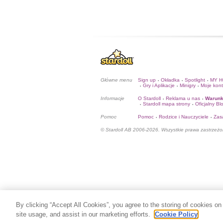
Główne menu
Sign up
Okładka
Spotlight
MY 
•
•
•
Gry i Aplikacje
Minigry
Moje kon
•
•
•
Informacje
O Stardoll
Reklama u nas
Warunk
•
•
Stardoll mapa strony
Oficjalny Bl
•
•
Pomoc
Pomoc
Rodzice i Nauczyciele
Zas
•
•
© Stardoll AB 2006-2026. Wszystkie prawa zastrzeżo
By clicking “Accept All Cookies”, you agree to the storing of cookies on
site usage, and assist in our marketing efforts.
Cookie Policy