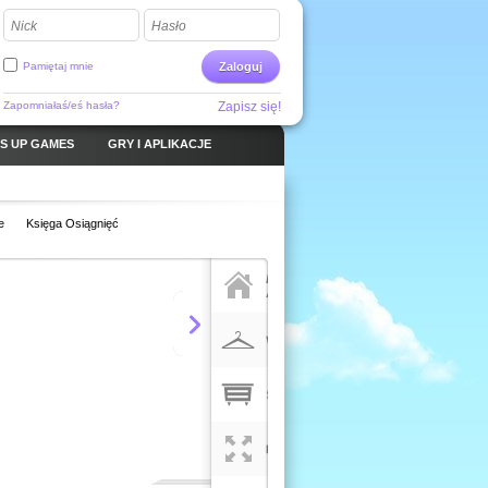
Nick
Hasło
Pamiętaj mnie
Zaloguj
Zapomniałaś/eś hasła?
Zapisz się!
S UP GAMES
GRY I APLIKACJE
e
Księga Osiągnięć