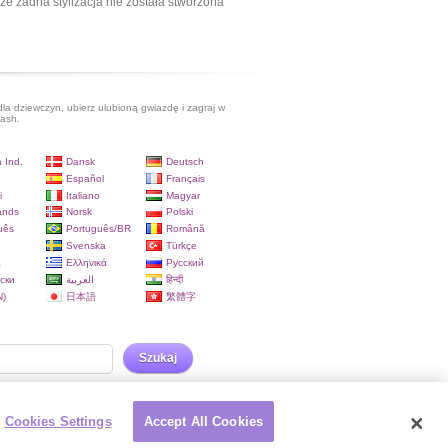
ze żadna stylizacja nie została stworzona
dla dziewczyn, ubierz ulubioną gwiazdę i zagraj w
lash.
 Ind.
Dansk
Deutsch
Español
Français
i
Italiano
Magyar
ands
Norsk
Polski
uês
Português/BR
Română
Svenska
Türkçe
a
Ελληνικά
Русский
ски
العربية
हिन्दी
)
日本語
繁體字
Szukaj
Cookies Settings
Accept All Cookies