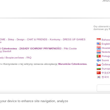
Jeszc
Gry ubieranki 
darmowe gry f
HOME
Sklep
Design
CHAT & FRIENDS
Konkursy
DRESS UP GAMES
Bahasa
•
•
•
•
•
to
English
Hrvatsk
i Członkostwa
ZASADY OCHRONY PRYWATNOŚCI
Pliki Cookie
•
•
og Stardoll
Nederl
Portug
ady i Bezpieczeństwo
FAQ
•
Suomi
ne.
Korzystanie z tej witryny oznacza akceptację
Warunków Członkostwa
.
Češtin
българ
中文(CN
한국어
 your device to enhance site navigation, analyze