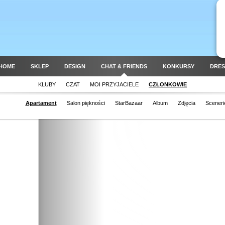
HOME
SKLEP
DESIGN
CHAT & FRIENDS
KONKURSY
DRES
KLUBY
CZAT
MOI PRZYJACIELE
CZŁONKOWIE
Apartament
Salon piękności
StarBazaar
Album
Zdjęcia
Sceneri