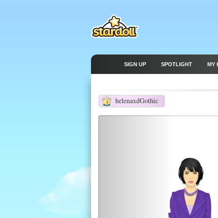
SIGN UP
SPOTLIGHT
MY 
helenaxdGothic
1