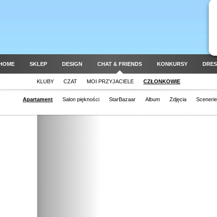
HOME
SKLEP
DESIGN
CHAT & FRIENDS
KONKURSY
DRES
KLUBY
CZAT
MOI PRZYJACIELE
CZŁONKOWIE
Apartament
Salon piękności
StarBazaar
Album
Zdjęcia
Scenerie