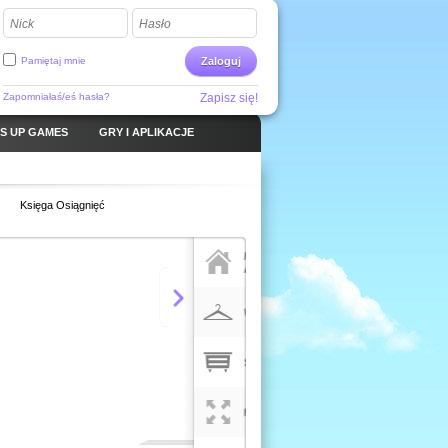
Nick
Hasło
Pamiętaj mnie
Zaloguj
Zapomniałaś/eś hasła?
Zapisz się!
S UP GAMES
GRY I APLIKACJE
Księga Osiągnięć