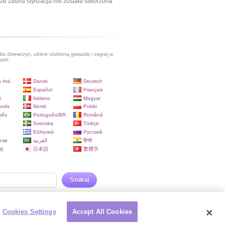
ze żadna stylizacja nie została stworzona
dla dziewczyn, ubierz ulubioną gwiazdę i zagraj w
lash.
 Ind.
Dansk
Deutsch
Español
Français
i
Italiano
Magyar
ands
Norsk
Polski
uês
Português/BR
Română
Svenska
Türkçe
a
Ελληνικά
Русский
ски
العربية
हिन्दी
)
日本語
繁體字
Szukaj
Cookies Settings
Accept All Cookies