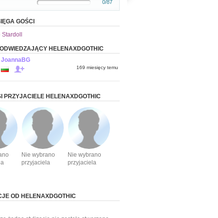
0/87
IĘGA GOŚCI
 Stardoll
 ODWIEDZAJĄCY HELENAXDGOTHIC
JoannaBG
169 miesięcy temu
I PRZYJACIELE HELENAXDGOTHIC
ano
Nie wybrano
Nie wybrano
la
przyjaciela
przyjaciela
CJE OD HELENAXDGOTHIC