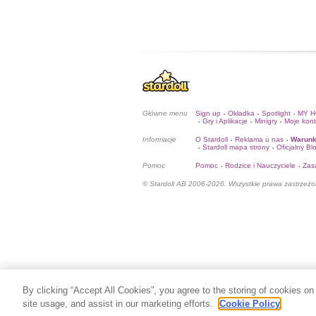
Główne menu
Sign up
Okładka
Spotlight
MY 
•
•
•
Gry i Aplikacje
Minigry
Moje kon
•
•
•
Informacje
O Stardoll
Reklama u nas
Warunk
•
•
Stardoll mapa strony
Oficjalny Bl
•
•
Pomoc
Pomoc
Rodzice i Nauczyciele
Zas
•
•
© Stardoll AB 2006-2026. Wszystkie prawa zastrzeżo
By clicking “Accept All Cookies”, you agree to the storing of cookies on
site usage, and assist in our marketing efforts.
Cookie Policy