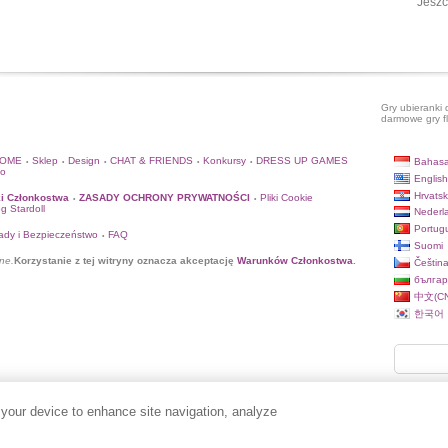
Jeszc
Gry ubieranki 
darmowe gry f
HOME
Sklep
Design
CHAT & FRIENDS
Konkursy
DRESS UP GAMES
Bahasa
•
•
•
•
•
to
English
Hrvatsk
i Członkostwa
ZASADY OCHRONY PRYWATNOŚCI
Pliki Cookie
•
•
og Stardoll
Nederl
Portug
ady i Bezpieczeństwo
FAQ
•
Suomi
ne.
Korzystanie z tej witryny oznacza akceptację
Warunków Członkostwa
.
Češtin
българ
中文(CN
한국어
 your device to enhance site navigation, analyze