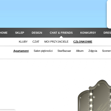
HOME
SKLEP
DESIGN
CHAT & FRIENDS
KONKURSY
DRES
KLUBY
CZAT
MOI PRZYJACIELE
CZŁONKOWIE
Apartament
Salon piękności
StarBazaar
Album
Zdjęcia
Scener