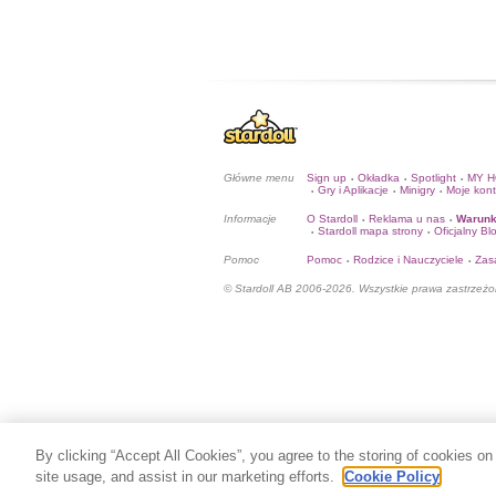
Główne menu
Sign up
Okładka
Spotlight
MY 
•
•
•
Gry i Aplikacje
Minigry
Moje kon
•
•
•
Informacje
O Stardoll
Reklama u nas
Warunk
•
•
Stardoll mapa strony
Oficjalny Bl
•
•
Pomoc
Pomoc
Rodzice i Nauczyciele
Zas
•
•
© Stardoll AB 2006-2026. Wszystkie prawa zastrzeżo
By clicking “Accept All Cookies”, you agree to the storing of cookies on
site usage, and assist in our marketing efforts.
Cookie Policy