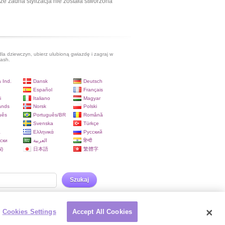
ze żadna stylizacja nie została stworzona
dla dziewczyn, ubierz ulubioną gwiazdę i zagraj w
lash.
 Ind.
Dansk
Deutsch
Español
Français
i
Italiano
Magyar
ands
Norsk
Polski
uês
Português/BR
Română
Svenska
Türkçe
a
Ελληνικά
Русский
ски
العربية
हिन्दी
)
日本語
繁體字
Szukaj
Cookies Settings
Accept All Cookies