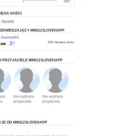
0/87
IĘGA GOŚCI
 Stardoll
 ODWIEDZAJĄCY MINI123LOVEHAPP
JoannaBG
169 miesięcy temu
I PRZYJACIELE MINI123LOVEHAPP
ano
Nie wybrano
Nie wybrano
la
przyjaciela
przyjaciela
CJE OD MINI123LOVEHAPP