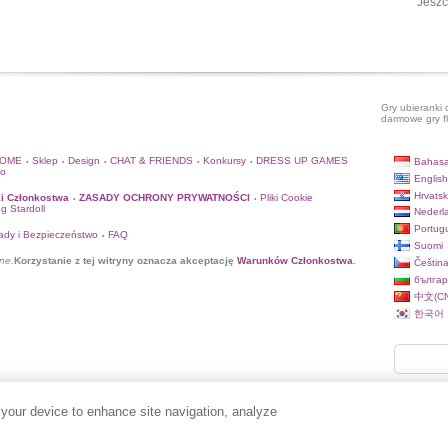
Jeszc
Gry ubieranki 
darmowe gry f
HOME
Sklep
Design
CHAT & FRIENDS
Konkursy
DRESS UP GAMES
Bahasa
•
•
•
•
•
to
English
Hrvatsk
i Członkostwa
ZASADY OCHRONY PRYWATNOŚCI
Pliki Cookie
•
•
og Stardoll
Nederl
Portug
ady i Bezpieczeństwo
FAQ
•
Suomi
ne.
Korzystanie z tej witryny oznacza akceptację
Warunków Członkostwa
.
Češtin
българ
中文(CN
한국어
 your device to enhance site navigation, analyze