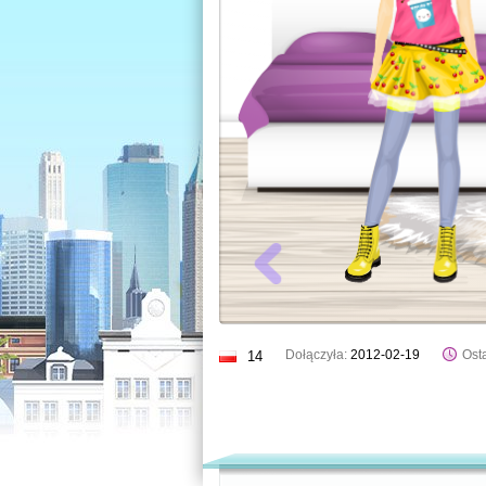
Dołączyła:
2012-02-19
Osta
14