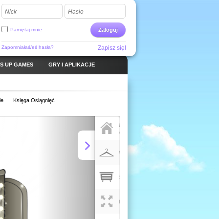
Nick
Hasło
Pamiętaj mnie
Zaloguj
Zapomniałaś/eś hasła?
Zapisz się!
S UP GAMES
GRY I APLIKACJE
ie
Księga Osiągnięć