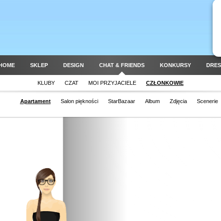
HOME
SKLEP
DESIGN
CHAT & FRIENDS
KONKURSY
DRES
KLUBY
CZAT
MOI PRZYJACIELE
CZŁONKOWIE
Apartament
Salon piękności
StarBazaar
Album
Zdjęcia
Scenerie