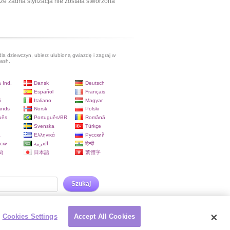
ze żadna stylizacja nie została stworzona
dla dziewczyn, ubierz ulubioną gwiazdę i zagraj w
lash.
 Ind.
Dansk
Deutsch
Español
Français
i
Italiano
Magyar
ands
Norsk
Polski
uês
Português/BR
Română
Svenska
Türkçe
a
Ελληνικά
Русский
ски
العربية
हिन्दी
)
日本語
繁體字
Szukaj
Cookies Settings
Accept All Cookies