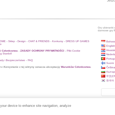
Jeszc
Gry ubieranki 
darmowe gry f
HOME
Sklep
Design
CHAT & FRIENDS
Konkursy
DRESS UP GAMES
Bahasa
•
•
•
•
•
to
English
Hrvatsk
i Członkostwa
ZASADY OCHRONY PRYWATNOŚCI
Pliki Cookie
•
•
og Stardoll
Nederl
Portug
ady i Bezpieczeństwo
FAQ
•
Suomi
ne.
Korzystanie z tej witryny oznacza akceptację
Warunków Członkostwa
.
Češtin
българ
中文(CN
한국어
 your device to enhance site navigation, analyze