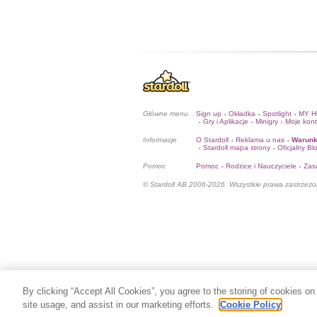
Główne menu
Sign up
Okładka
Spotlight
MY 
•
•
•
Gry i Aplikacje
Minigry
Moje kon
•
•
•
Informacje
O Stardoll
Reklama u nas
Warunk
•
•
Stardoll mapa strony
Oficjalny Bl
•
•
Pomoc
Pomoc
Rodzice i Nauczyciele
Zas
•
•
© Stardoll AB 2006-2026. Wszystkie prawa zastrzeżo
By clicking “Accept All Cookies”, you agree to the storing of cookies on
site usage, and assist in our marketing efforts.
Cookie Policy