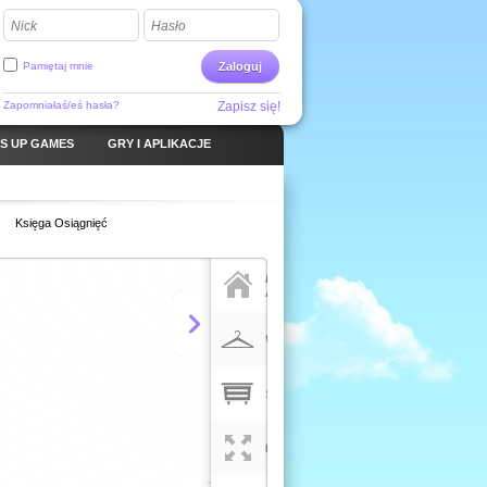
Nick
Hasło
Pamiętaj mnie
Zaloguj
Zapomniałaś/eś hasła?
Zapisz się!
S UP GAMES
GRY I APLIKACJE
Księga Osiągnięć