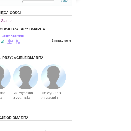
0/87
IĘGA GOŚCI
 Stardoll
 ODWIEDZAJĄCY DMARITA
Callie.Stardoll
1 minutę temu
I PRZYJACIELE DMARITA
ano
Nie wybrano
Nie wybrano
la
przyjaciela
przyjaciela
CJE OD DMARITA