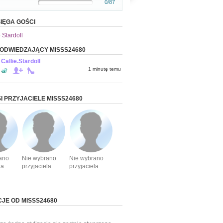
0/87
IĘGA GOŚCI
 Stardoll
 ODWIEDZAJĄCY MISSS24680
Callie.Stardoll
1 minutę temu
I PRZYJACIELE MISSS24680
ano
Nie wybrano
Nie wybrano
la
przyjaciela
przyjaciela
CJE OD MISSS24680