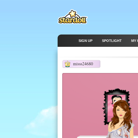
SIGN UP
SPOTLIGHT
MY 
misss24680
2