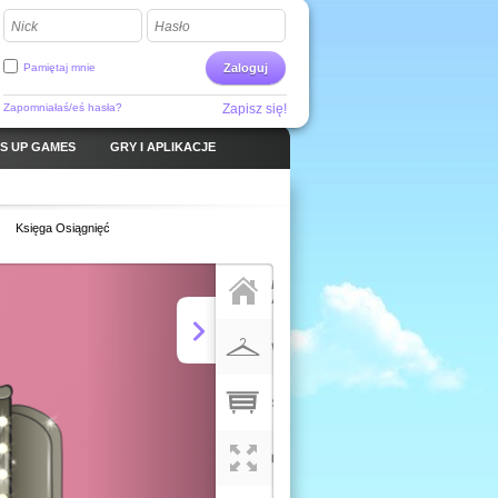
Nick
Hasło
Pamiętaj mnie
Zaloguj
Zapomniałaś/eś hasła?
Zapisz się!
S UP GAMES
GRY I APLIKACJE
Księga Osiągnięć