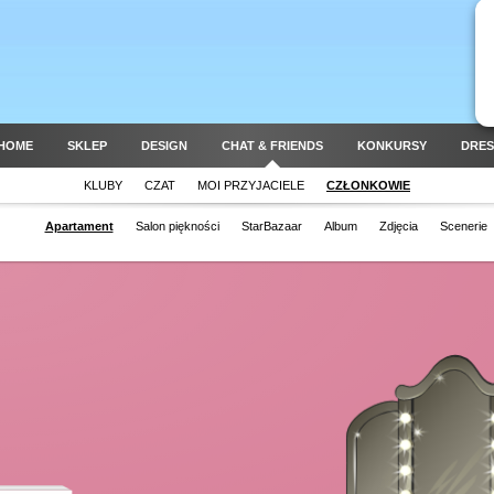
HOME
SKLEP
DESIGN
CHAT & FRIENDS
KONKURSY
DRES
KLUBY
CZAT
MOI PRZYJACIELE
CZŁONKOWIE
Apartament
Salon piękności
StarBazaar
Album
Zdjęcia
Scenerie