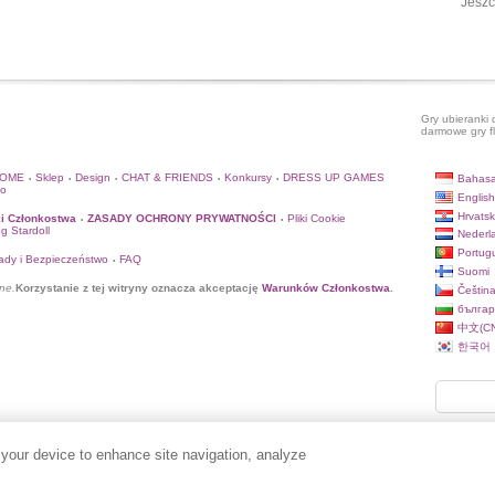
Jeszc
Gry ubieranki 
darmowe gry f
HOME
Sklep
Design
CHAT & FRIENDS
Konkursy
DRESS UP GAMES
Bahasa
•
•
•
•
•
to
English
Hrvatsk
i Członkostwa
ZASADY OCHRONY PRYWATNOŚCI
Pliki Cookie
•
•
og Stardoll
Nederl
Portug
ady i Bezpieczeństwo
FAQ
•
Suomi
ne.
Korzystanie z tej witryny oznacza akceptację
Warunków Członkostwa
.
Češtin
българ
中文(CN
한국어
 your device to enhance site navigation, analyze