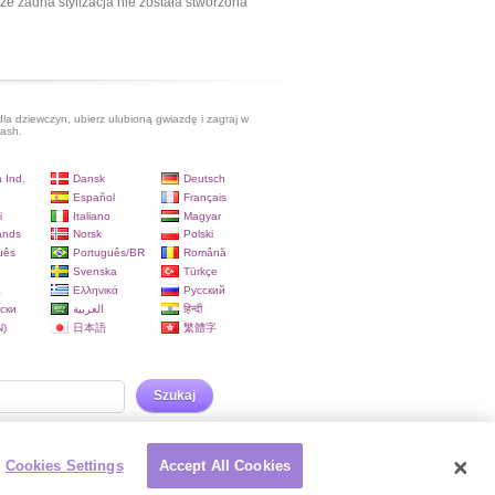
ze żadna stylizacja nie została stworzona
dla dziewczyn, ubierz ulubioną gwiazdę i zagraj w
lash.
 Ind.
Dansk
Deutsch
Español
Français
i
Italiano
Magyar
ands
Norsk
Polski
uês
Português/BR
Română
Svenska
Türkçe
a
Ελληνικά
Русский
ски
العربية
हिन्दी
)
日本語
繁體字
Szukaj
Cookies Settings
Accept All Cookies