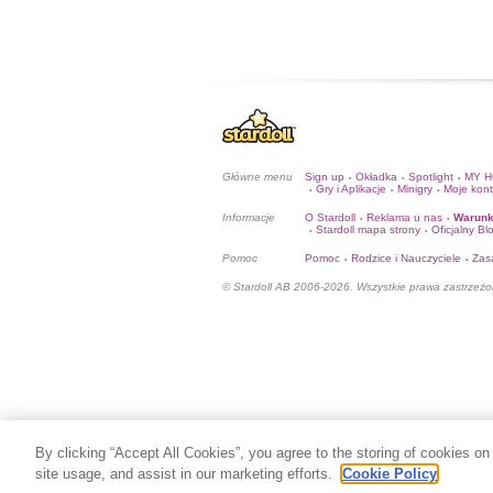
Główne menu
Sign up
Okładka
Spotlight
MY 
•
•
•
Gry i Aplikacje
Minigry
Moje kon
•
•
•
Informacje
O Stardoll
Reklama u nas
Warunk
•
•
Stardoll mapa strony
Oficjalny Bl
•
•
Pomoc
Pomoc
Rodzice i Nauczyciele
Zas
•
•
© Stardoll AB 2006-2026. Wszystkie prawa zastrzeżo
By clicking “Accept All Cookies”, you agree to the storing of cookies on
site usage, and assist in our marketing efforts.
Cookie Policy