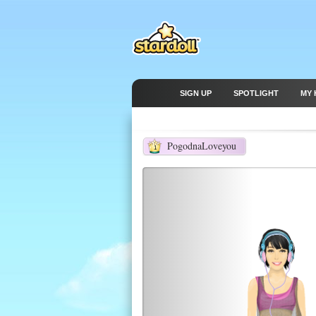
SIGN UP
SPOTLIGHT
MY 
PogodnaLoveyou
1