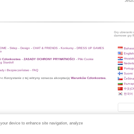
Jeszc
Gry ubieranki 
darmowe gry f
HOME
Sklep
Design
CHAT & FRIENDS
Konkursy
DRESS UP GAMES
Bahasa
•
•
•
•
•
to
English
Hrvatsk
i Członkostwa
ZASADY OCHRONY PRYWATNOŚCI
Pliki Cookie
•
•
og Stardoll
Nederl
Portug
ady i Bezpieczeństwo
FAQ
•
Suomi
ne.
Korzystanie z tej witryny oznacza akceptację
Warunków Członkostwa
.
Češtin
българ
中文(CN
한국어
 your device to enhance site navigation, analyze