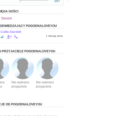
0/87
IĘGA GOŚCI
 Stardoll
I ODWIEDZAJĄCY POGODNALOVEYOU
Callie.Stardoll
1 minutę temu
I PRZYJACIELE POGODNALOVEYOU
ano
Nie wybrano
Nie wybrano
la
przyjaciela
przyjaciela
ACJE OD POGODNALOVEYOU