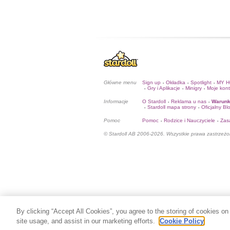
Główne menu
Sign up
Okładka
Spotlight
MY 
•
•
•
Gry i Aplikacje
Minigry
Moje kon
•
•
•
Informacje
O Stardoll
Reklama u nas
Warunk
•
•
Stardoll mapa strony
Oficjalny Bl
•
•
Pomoc
Pomoc
Rodzice i Nauczyciele
Zas
•
•
© Stardoll AB 2006-2026. Wszystkie prawa zastrzeżo
By clicking “Accept All Cookies”, you agree to the storing of cookies on
site usage, and assist in our marketing efforts.
Cookie Policy