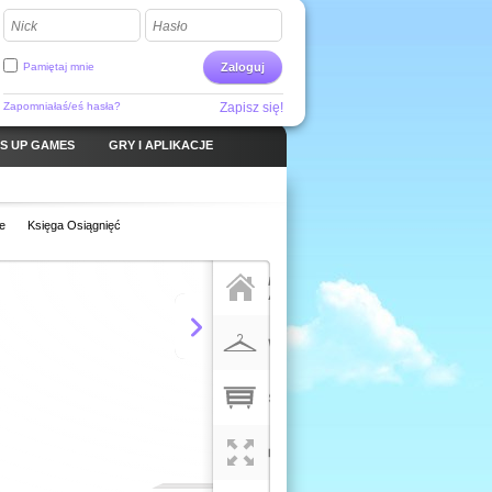
Nick
Hasło
Pamiętaj mnie
Zaloguj
Zapomniałaś/eś hasła?
Zapisz się!
S UP GAMES
GRY I APLIKACJE
e
Księga Osiągnięć