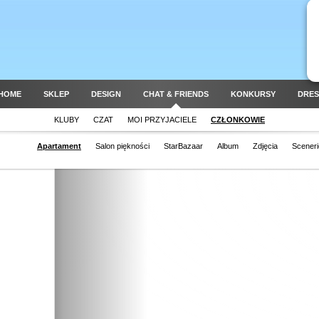
HOME
SKLEP
DESIGN
CHAT & FRIENDS
KONKURSY
DRES
KLUBY
CZAT
MOI PRZYJACIELE
CZŁONKOWIE
Apartament
Salon piękności
StarBazaar
Album
Zdjęcia
Sceneri