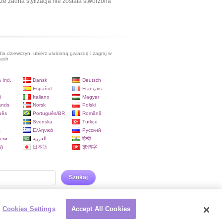
ze żadna stylizacja nie została stworzona
dla dziewczyn, ubierz ulubioną gwiazdę i zagraj w
lash.
 Ind.
Dansk
Deutsch
Español
Français
i
Italiano
Magyar
ands
Norsk
Polski
uês
Português/BR
Română
Svenska
Türkçe
a
Ελληνικά
Русский
ски
العربية
हिन्दी
)
日本語
繁體字
Szukaj
Cookies Settings
Accept All Cookies