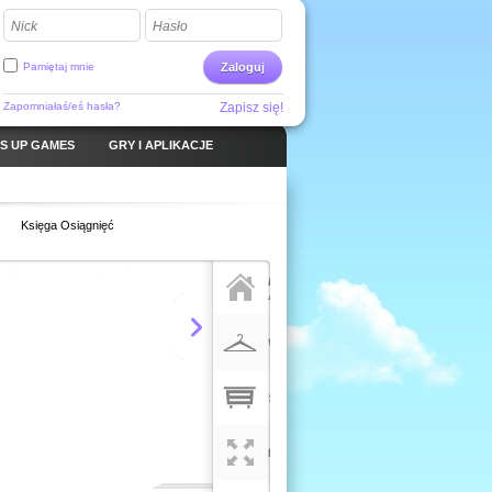
Nick
Hasło
Pamiętaj mnie
Zaloguj
Zapomniałaś/eś hasła?
Zapisz się!
S UP GAMES
GRY I APLIKACJE
Księga Osiągnięć