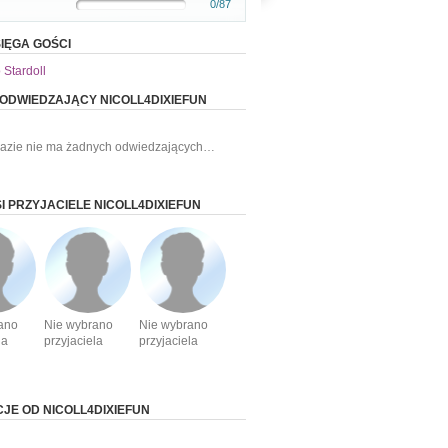
0/87
IĘGA GOŚCI
 Stardoll
 ODWIEDZAJĄCY NICOLL4DIXIEFUN
razie nie ma żadnych odwiedzających…
I PRZYJACIELE NICOLL4DIXIEFUN
ano
Nie wybrano
Nie wybrano
la
przyjaciela
przyjaciela
CJE OD NICOLL4DIXIEFUN