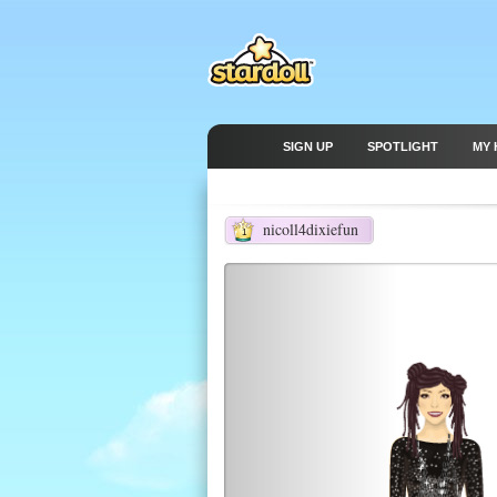
SIGN UP
SPOTLIGHT
MY 
nicoll4dixiefun
1