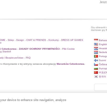
Jeszc
Gry ubieranki 
darmowe gry f
HOME
Sklep
Design
CHAT & FRIENDS
Konkursy
DRESS UP GAMES
Bahasa
•
•
•
•
•
to
English
Hrvatsk
i Członkostwa
ZASADY OCHRONY PRYWATNOŚCI
Pliki Cookie
•
•
og Stardoll
Nederl
Portug
ady i Bezpieczeństwo
FAQ
•
Suomi
ne.
Korzystanie z tej witryny oznacza akceptację
Warunków Członkostwa
.
Češtin
българ
中文(CN
한국어
 your device to enhance site navigation, analyze