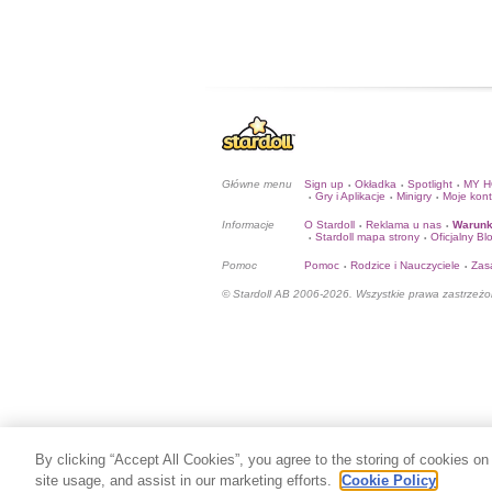
Główne menu
Sign up
Okładka
Spotlight
MY 
•
•
•
Gry i Aplikacje
Minigry
Moje kon
•
•
•
Informacje
O Stardoll
Reklama u nas
Warunk
•
•
Stardoll mapa strony
Oficjalny Bl
•
•
Pomoc
Pomoc
Rodzice i Nauczyciele
Zas
•
•
© Stardoll AB 2006-2026. Wszystkie prawa zastrzeżo
By clicking “Accept All Cookies”, you agree to the storing of cookies on
site usage, and assist in our marketing efforts.
Cookie Policy