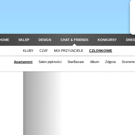
HOME
SKLEP
DESIGN
CHAT & FRIENDS
KONKURSY
DRES
KLUBY
CZAT
MOI PRZYJACIELE
CZŁONKOWIE
Apartament
Salon piękności
StarBazaar
Album
Zdjęcia
Scenerie