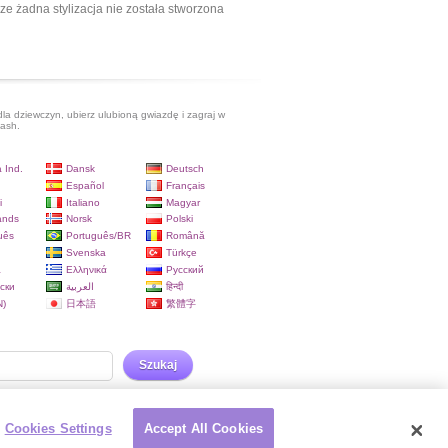
ze żadna stylizacja nie została stworzona
dla dziewczyn, ubierz ulubioną gwiazdę i zagraj w
lash.
 Ind.
Dansk
Deutsch
Español
Français
i
Italiano
Magyar
ands
Norsk
Polski
uês
Português/BR
Română
Svenska
Türkçe
a
Ελληνικά
Русский
ски
العربية
हिन्दी
)
日本語
繁體字
Szukaj
Cookies Settings
Accept All Cookies