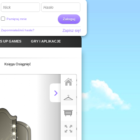
Nick
Hasło
Pamiętaj mnie
Zaloguj
Zapomniałaś/eś hasła?
Zapisz się!
S UP GAMES
GRY I APLIKACJE
Księga Osiągnięć