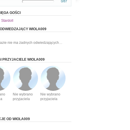
0/87
IĘGA GOŚCI
 Stardoll
 ODWIEDZAJĄCY WIOLA009
razie nie ma żadnych odwiedzających…
I PRZYJACIELE WIOLA009
ano
Nie wybrano
Nie wybrano
la
przyjaciela
przyjaciela
CJE OD WIOLA009