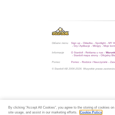
Główne menu
Sign up
Okładka
Spotlight
MY 
•
•
•
Gry i Aplikacje
Minigry
Moje kon
•
•
•
Informacje
O Stardoll
Reklama u nas
Warunk
•
•
Stardoll mapa strony
Oficjalny Bl
•
•
Pomoc
Pomoc
Rodzice i Nauczyciele
Zas
•
•
© Stardoll AB 2006-2026. Wszystkie prawa zastrzeżo
By clicking “Accept All Cookies”, you agree to the storing of cookies on
site usage, and assist in our marketing efforts.
Cookie Policy