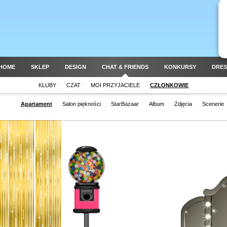
HOME
SKLEP
DESIGN
CHAT & FRIENDS
KONKURSY
DRES
KLUBY
CZAT
MOI PRZYJACIELE
CZŁONKOWIE
Apartament
Salon piękności
StarBazaar
Album
Zdjęcia
Scenerie