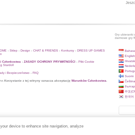
Jeszc
Gry ubieranki 
darmowe gry f
HOME
Sklep
Design
CHAT & FRIENDS
Konkursy
DRESS UP GAMES
Bahasa
•
•
•
•
•
to
English
Hrvatsk
i Członkostwa
ZASADY OCHRONY PRYWATNOŚCI
Pliki Cookie
•
•
og Stardoll
Nederl
Portug
ady i Bezpieczeństwo
FAQ
•
Suomi
ne.
Korzystanie z tej witryny oznacza akceptację
Warunków Członkostwa
.
Češtin
българ
中文(CN
한국어
 your device to enhance site navigation, analyze