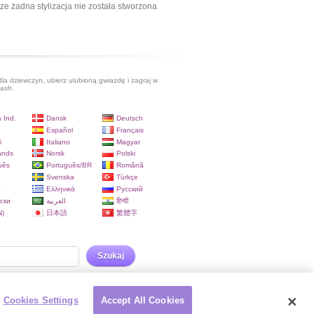
ze żadna stylizacja nie została stworzona
dla dziewczyn, ubierz ulubioną gwiazdę i zagraj w
lash.
 Ind.
Dansk
Deutsch
Español
Français
i
Italiano
Magyar
ands
Norsk
Polski
uês
Português/BR
Română
Svenska
Türkçe
a
Ελληνικά
Русский
ски
العربية
हिन्दी
)
日本語
繁體字
Szukaj
Cookies Settings
Accept All Cookies