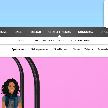
HOME
SKLEP
DESIGN
CHAT & FRIENDS
KONKURSY
DRES
KLUBY
CZAT
MOI PRZYJACIELE
CZŁONKOWIE
Apartament
Salon piękności
StarBazaar
Album
Zdjęcia
Scenerie