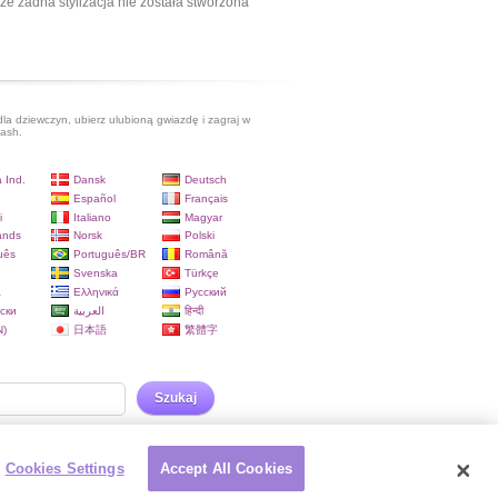
ze żadna stylizacja nie została stworzona
dla dziewczyn, ubierz ulubioną gwiazdę i zagraj w
lash.
 Ind.
Dansk
Deutsch
Español
Français
i
Italiano
Magyar
ands
Norsk
Polski
uês
Português/BR
Română
Svenska
Türkçe
a
Ελληνικά
Русский
ски
العربية
हिन्दी
)
日本語
繁體字
Szukaj
Cookies Settings
Accept All Cookies