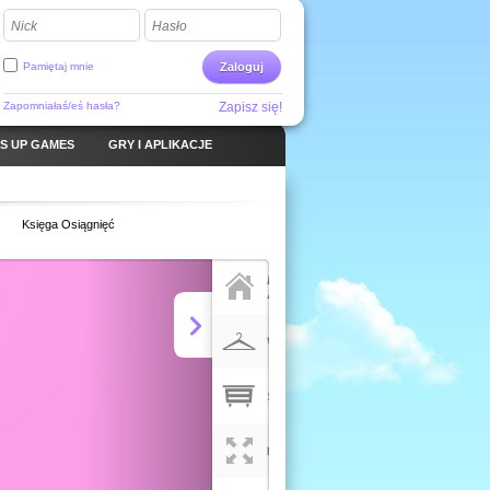
Nick
Hasło
Pamiętaj mnie
Zaloguj
Zapomniałaś/eś hasła?
Zapisz się!
S UP GAMES
GRY I APLIKACJE
Księga Osiągnięć