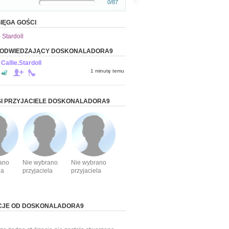
0/87
IĘGA GOŚCI
 Stardoll
I ODWIEDZAJĄCY DOSKONALADORA9
Callie.Stardoll
1 minutę temu
I PRZYJACIELE DOSKONALADORA9
ano
Nie wybrano
Nie wybrano
la
przyjaciela
przyjaciela
ACJE OD DOSKONALADORA9