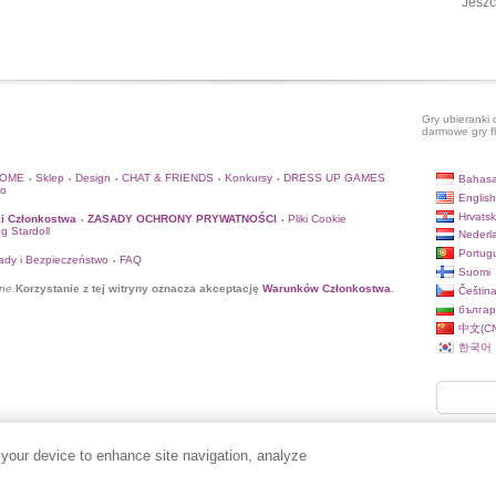
Jeszc
Gry ubieranki 
darmowe gry f
HOME
Sklep
Design
CHAT & FRIENDS
Konkursy
DRESS UP GAMES
Bahasa
•
•
•
•
•
to
English
Hrvatsk
i Członkostwa
ZASADY OCHRONY PRYWATNOŚCI
Pliki Cookie
•
•
og Stardoll
Nederl
Portug
ady i Bezpieczeństwo
FAQ
•
Suomi
ne.
Korzystanie z tej witryny oznacza akceptację
Warunków Członkostwa
.
Češtin
българ
中文(CN
한국어
 your device to enhance site navigation, analyze