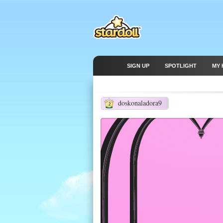
SIGN UP
SPOTLIGHT
MY 
doskonaladora9
2