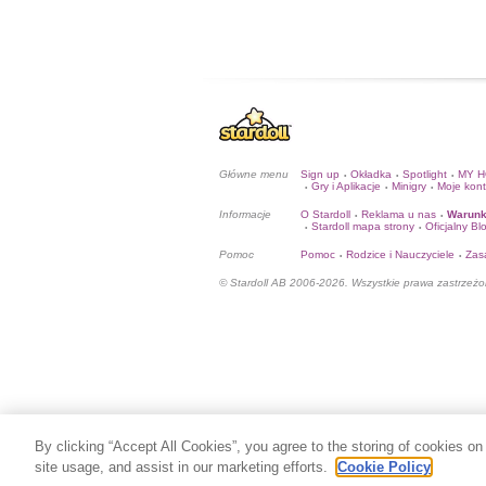
Główne menu
Sign up
Okładka
Spotlight
MY 
•
•
•
Gry i Aplikacje
Minigry
Moje kon
•
•
•
Informacje
O Stardoll
Reklama u nas
Warunk
•
•
Stardoll mapa strony
Oficjalny Bl
•
•
Pomoc
Pomoc
Rodzice i Nauczyciele
Zas
•
•
© Stardoll AB 2006-2026. Wszystkie prawa zastrzeżo
By clicking “Accept All Cookies”, you agree to the storing of cookies on
site usage, and assist in our marketing efforts.
Cookie Policy