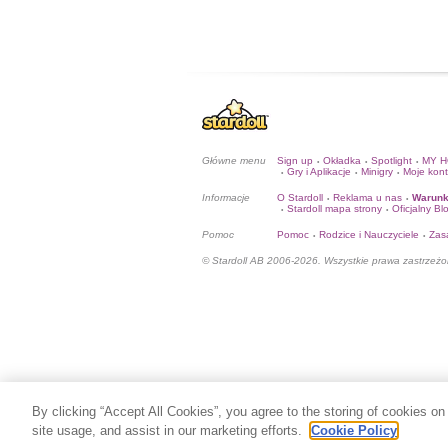
Główne menu
Sign up
Okładka
Spotlight
MY 
•
•
•
Gry i Aplikacje
Minigry
Moje kon
•
•
•
Informacje
O Stardoll
Reklama u nas
Warunk
•
•
Stardoll mapa strony
Oficjalny Bl
•
•
Pomoc
Pomoc
Rodzice i Nauczyciele
Zas
•
•
© Stardoll AB 2006-2026. Wszystkie prawa zastrzeżo
By clicking “Accept All Cookies”, you agree to the storing of cookies on
site usage, and assist in our marketing efforts.
Cookie Policy