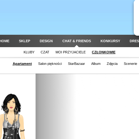
HOME
SKLEP
DESIGN
CHAT & FRIENDS
KONKURSY
DRES
KLUBY
CZAT
MOI PRZYJACIELE
CZŁONKOWIE
Apartament
Salon piękności
StarBazaar
Album
Zdjęcia
Scenerie