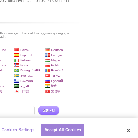
ze żadna stylizacja nie została stworzona
dla dziewczyn, ubierz ulubioną gwiazdę i zagraj w
lash.
 Ind.
Dansk
Deutsch
Español
Français
i
Italiano
Magyar
ands
Norsk
Polski
uês
Português/BR
Română
Svenska
Türkçe
a
Ελληνικά
Русский
ски
العربية
हिन्दी
)
日本語
繁體字
Szukaj
Cookies Settings
Accept All Cookies