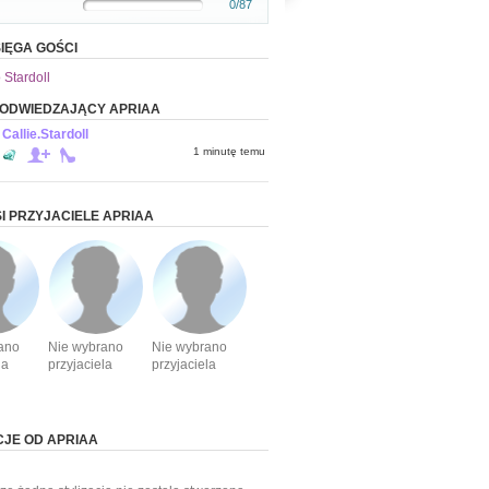
0/87
IĘGA GOŚCI
 Stardoll
 ODWIEDZAJĄCY APRIAA
Callie.Stardoll
1 minutę temu
I PRZYJACIELE APRIAA
ano
Nie wybrano
Nie wybrano
la
przyjaciela
przyjaciela
CJE OD APRIAA