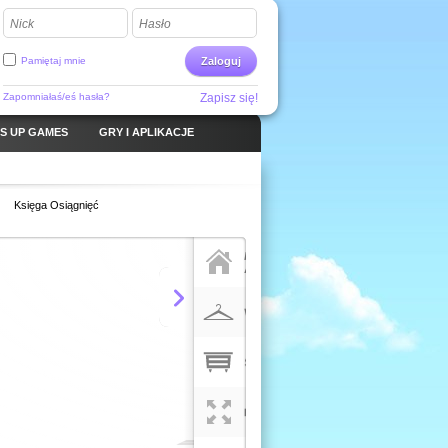
Nick
Hasło
Pamiętaj mnie
Zaloguj
Zapomniałaś/eś hasła?
Zapisz się!
S UP GAMES
GRY I APLIKACJE
Księga Osiągnięć