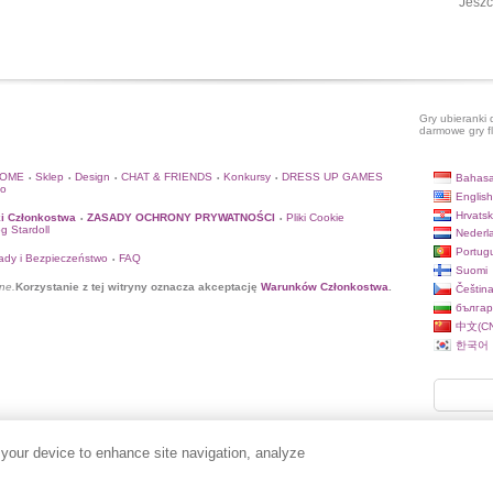
Jeszc
Gry ubieranki 
darmowe gry f
HOME
Sklep
Design
CHAT & FRIENDS
Konkursy
DRESS UP GAMES
Bahasa
•
•
•
•
•
to
English
Hrvatsk
i Członkostwa
ZASADY OCHRONY PRYWATNOŚCI
Pliki Cookie
•
•
og Stardoll
Nederl
Portug
ady i Bezpieczeństwo
FAQ
•
Suomi
ne.
Korzystanie z tej witryny oznacza akceptację
Warunków Członkostwa
.
Češtin
българ
中文(CN
한국어
 your device to enhance site navigation, analyze