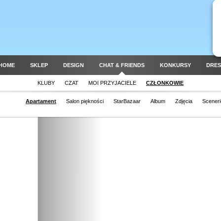
HOME
SKLEP
DESIGN
CHAT & FRIENDS
KONKURSY
DRES
KLUBY
CZAT
MOI PRZYJACIELE
CZŁONKOWIE
Apartament
Salon piękności
StarBazaar
Album
Zdjęcia
Sceneri