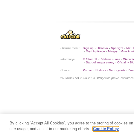
Główne menu
Sign up
Okładka
Spotlight
MY 
•
•
•
Gry i Aplikacje
Minigry
Moje kon
•
•
•
Informacje
O Stardoll
Reklama u nas
Warunk
•
•
Stardoll mapa strony
Oficjalny Bl
•
•
Pomoc
Pomoc
Rodzice i Nauczyciele
Zas
•
•
© Stardoll AB 2006-2026. Wszystkie prawa zastrzeżo
By clicking “Accept All Cookies”, you agree to the storing of cookies on
site usage, and assist in our marketing efforts.
Cookie Policy