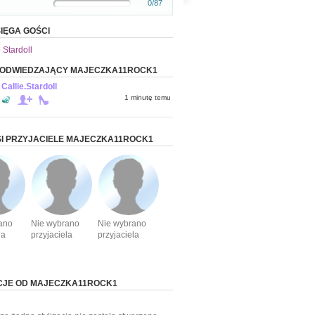
0/87
IĘGA GOŚCI
 Stardoll
I ODWIEDZAJĄCY MAJECZKA11ROCK1
Callie.Stardoll
1 minutę temu
I PRZYJACIELE MAJECZKA11ROCK1
ano
Nie wybrano
Nie wybrano
la
przyjaciela
przyjaciela
CJE OD MAJECZKA11ROCK1