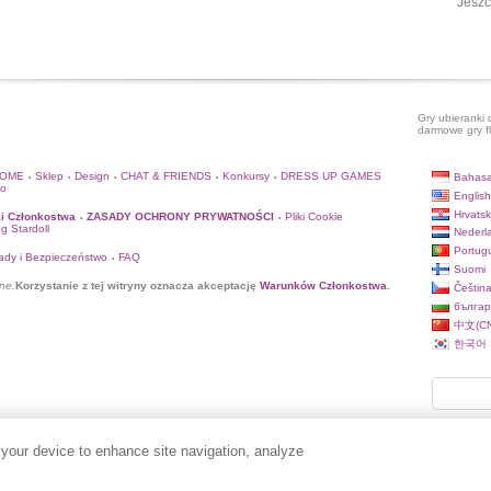
Jeszc
Gry ubieranki 
darmowe gry f
HOME
Sklep
Design
CHAT & FRIENDS
Konkursy
DRESS UP GAMES
Bahasa
•
•
•
•
•
to
English
Hrvatsk
i Członkostwa
ZASADY OCHRONY PRYWATNOŚCI
Pliki Cookie
•
•
og Stardoll
Nederl
Portug
ady i Bezpieczeństwo
FAQ
•
Suomi
ne.
Korzystanie z tej witryny oznacza akceptację
Warunków Członkostwa
.
Češtin
българ
中文(CN
한국어
 your device to enhance site navigation, analyze