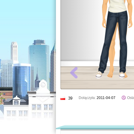
Dołączyła:
2011-04-07
Osta
39