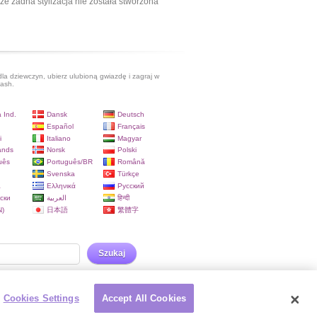
ze żadna stylizacja nie została stworzona
dla dziewczyn, ubierz ulubioną gwiazdę i zagraj w
lash.
 Ind.
Dansk
Deutsch
Español
Français
i
Italiano
Magyar
ands
Norsk
Polski
uês
Português/BR
Română
Svenska
Türkçe
a
Ελληνικά
Русский
ски
العربية
हिन्दी
)
日本語
繁體字
Szukaj
Cookies Settings
Accept All Cookies