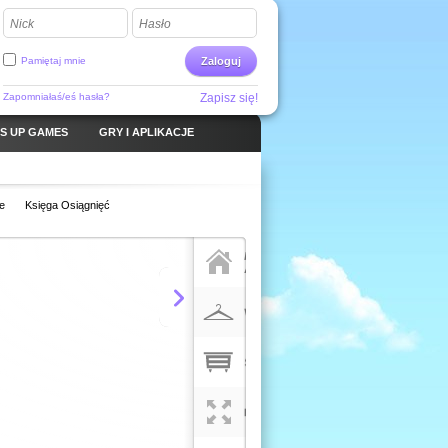
Nick
Hasło
Pamiętaj mnie
Zaloguj
Zapomniałaś/eś hasła?
Zapisz się!
S UP GAMES
GRY I APLIKACJE
e
Księga Osiągnięć