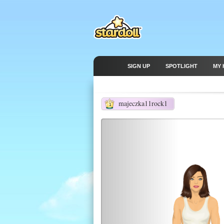
SIGN UP
SPOTLIGHT
MY 
majeczka11rock1
1